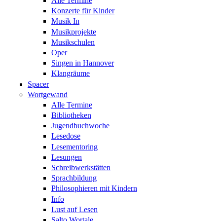
Alle Termine
Konzerte für Kinder
Musik In
Musikprojekte
Musikschulen
Oper
Singen in Hannover
Klangräume
Spacer
Wortgewand
Alle Termine
Bibliotheken
Jugendbuchwoche
Lesedose
Lesementoring
Lesungen
Schreibwerkstätten
Sprachbildung
Philosophieren mit Kindern
Info
Lust auf Lesen
Salto Wortale