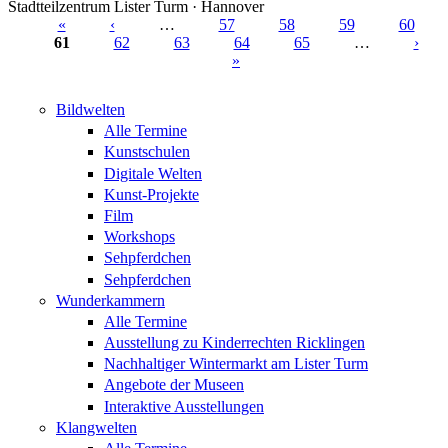
Stadtteilzentrum Lister Turm · Hannover
«
‹
…
57
58
59
60
61
62
63
64
65
…
›
Seiten
»
Bildwelten
Alle Termine
Kunstschulen
Digitale Welten
Kunst-Projekte
Film
Workshops
Sehpferdchen
Sehpferdchen
Wunderkammern
Alle Termine
Ausstellung zu Kinderrechten Ricklingen
Nachhaltiger Wintermarkt am Lister Turm
Angebote der Museen
Interaktive Ausstellungen
Klangwelten