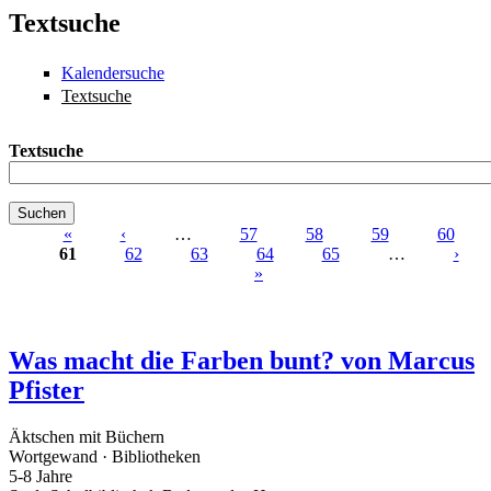
Textsuche
Kalendersuche
Textsuche
Textsuche
«
‹
…
57
58
59
60
61
62
63
64
65
…
›
Seiten
»
Was macht die Farben bunt? von Marcus
Pfister
Äktschen mit Büchern
Wortgewand · Bibliotheken
5-8 Jahre