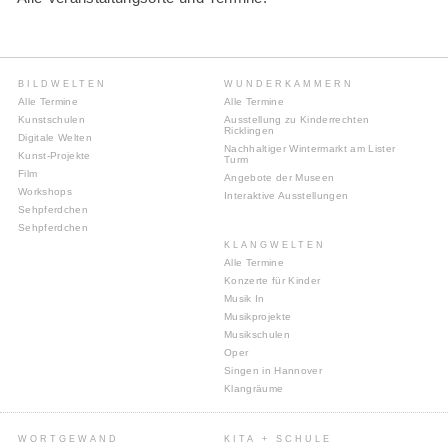
BILDWELTEN
WUNDERKAMMERN
Alle Termine
Alle Termine
Kunstschulen
Ausstellung zu Kinderrechten
Ricklingen
Digitale Welten
Nachhaltiger Wintermarkt am Lister
Kunst-Projekte
Turm
Film
Angebote der Museen
Workshops
Interaktive Ausstellungen
Sehpferdchen
Sehpferdchen
KLANGWELTEN
Alle Termine
Konzerte für Kinder
Musik In
Musikprojekte
Musikschulen
Oper
Singen in Hannover
Klangräume
WORTGEWAND
KITA + SCHULE