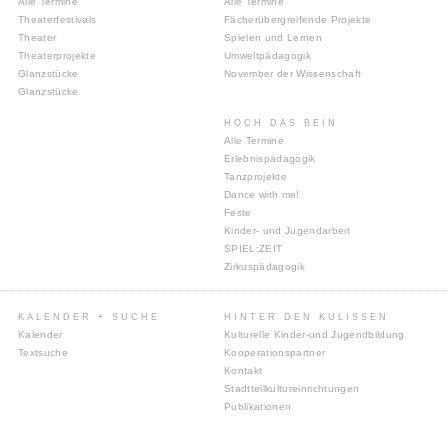
Alle Termine
Alle Termine
Theaterfestivals
Fächerübergreifende Projekte
Theater
Spielen und Lernen
Theaterprojekte
Umweltpädagogik
Glanzstücke
November der Wissenschaft
Glanzstücke
HOCH DAS BEIN
Alle Termine
Erlebnispädagogik
Tanzprojekte
Dance with me!
Feste
Kinder- und Jugendarbeit
SPIEL:ZEIT
Zirkuspädagogik
KALENDER + SUCHE
HINTER DEN KULISSEN
Kalender
Kulturelle Kinder-und Jugendbildung
Textsuche
Kooperationspartner
Kontakt
Stadtteilkultureinrichtungen
Publikationen