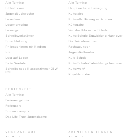
Alle Termine
Alle Termine
Bibliotheken
Hauptsache in Bewegung
Jugendbuchwoche
Kulturabo
Lesedose
Kulturelle Bildung in Schulen
Lesementoring
Kükenabo
Lesungen
Von der Kita in die Schule
Schreibwerkstätten
KulturSchule-Entwicklung-Hannover
Sprachbildung
Die Teilnehmenden
Philosophieren mit Kindern
Fachtagungen
Info
Jugendkulturabo
Lust auf Lesen
Kule Schule
Salto Wortale
KulturSchule-Entwicklung-Hannover
Schreibendes Klassenzimmer JBW
Kulturwerk²
020
Projektstruktur
FERIENZEIT
Alle Termine
Ferienangebote
Feriencard
Sommercampus
Das Life Trust Jugendcamp
VORHANG AUF
ABENTEUER LERNEN