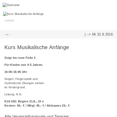
zurück
| -->
Mi 31.8.2016
-->
·
Kurs Musikalische Anfänge
Zeigt her eure Füße 2
Für Kinder von 4-5 Jahren.
16:00-16:45 Uhr
Singen, Fingerspiele und
rhythmische Übungen stehen
im Vordergrund.
Leitung: N.N.
K16-302: Beginn 31.8., 10 x
Kosten: 50,- € / Mitgl. 45,- € / Aktivpass 25,- €
Alle Veranstaltungsorte und Termine: