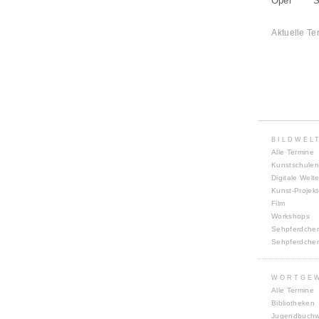
Oper
S
Aktuelle Te
BILDWEL
Alle Termine
Kunstschulen
Digitale Welt
Kunst-Projek
Film
Workshops
Sehpferdche
Sehpferdche
WORTGE
Alle Termine
Bibliotheken
Jugendbuch