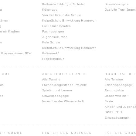
Kulturelle Bildung in Schulen
Sommercampus
ng
Kükenabo
Das Life Trust Juge
Von der Kita in die Schule
tätten
KulturSchule-Entwicklung-Hannover
g
Die Teilnehmenden
n mit Kindern
Fachtagungen
Jugendkulturabo
en
Kule Schule
KulturSchule-Entwicklung-Hannover
s Klassenzimmer JBW
Kulturwerk²
Projektstruktur
 AUF
ABENTEUER LERNEN
HOCH DAS BE
Alle Termine
Alle Termine
als
Fächerübergreifende Projekte
Erlebnispädagogik
Spielen und Lernen
Tanzprojekte
kte
Umweltpädagogik
Dance with me!
November der Wissenschaft
Feste
Kinder- und Jugenda
SPIEL:ZEIT
Zirkuspädagogik
R + SUCHE
HINTER DEN KULISSEN
FÜR DIE GROS