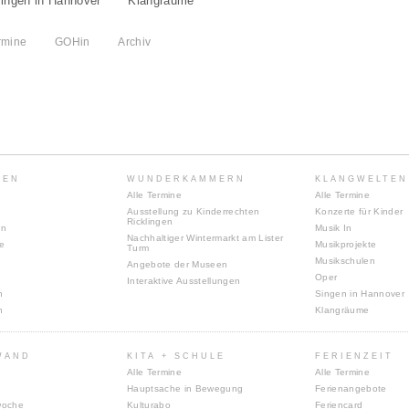
ingen in Hannover
Klangräume
rmine
GOHin
Archiv
TEN
WUNDERKAMMERN
KLANGWELTEN
Alle Termine
Alle Termine
Ausstellung zu Kinderrechten
Konzerte für Kinder
Ricklingen
en
Musik In
Nachhaltiger Wintermarkt am Lister
te
Musikprojekte
Turm
Musikschulen
Angebote der Museen
Oper
Interaktive Ausstellungen
n
Singen in Hannover
n
Klangräume
WAND
KITA + SCHULE
FERIENZEIT
Alle Termine
Alle Termine
Hauptsache in Bewegung
Ferienangebote
woche
Kulturabo
Feriencard