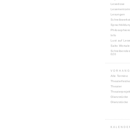
Lesedose
Lesementori
Lesungen
Schreibwerks
Sprachbildun
Philosophiere
Info
Lust auf Les
Salto Wortale
Schreibende
020
VORHANG
Alle Termine
Theaterfestiv
Theater
Theaterproje
Glanzstücke
Glanzstücke
KALENDE