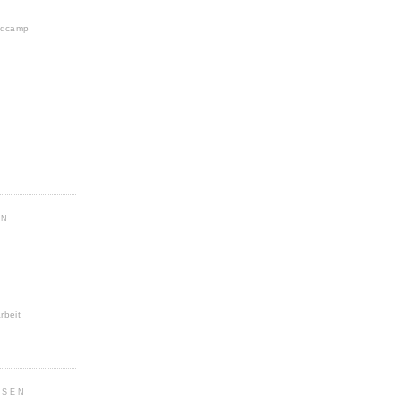
ndcamp
IN
rbeit
SEN