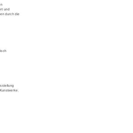
en
rt und
nen durch die
risch
sstellung
 Kunstwerke.