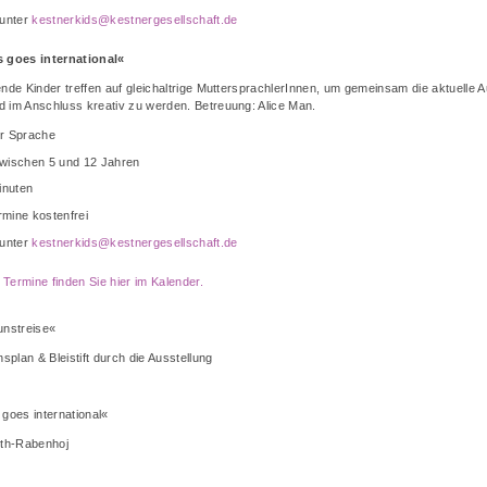
unter
kestnerkids@kestnergesellschaft.de
s goes international«
nde Kinder treffen auf gleichaltrige MuttersprachlerInnen, um gemeinsam die aktuelle A
 im Anschluss kreativ zu werden. Betreuung: Alice Man.
er Sprache
zwischen 5 und 12 Jahren
inuten
rmine kostenfrei
unter
kestnerkids@kestnergesellschaft.de
n Termine finden Sie hier im Kalender.
unstreise«
nsplan & Bleistift durch die Ausstellung
 goes international«
eth-Rabenhoj