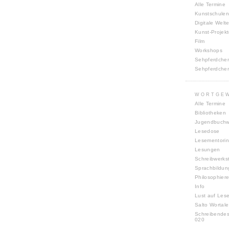
Alle Termine
Kunstschulen
Digitale Welt
Kunst-Projek
Film
Workshops
Sehpferdche
Sehpferdche
WORTGE
Alle Termine
Bibliotheken
Jugendbuch
Lesedose
Lesementori
Lesungen
Schreibwerks
Sprachbildun
Philosophiere
Info
Lust auf Les
Salto Wortale
Schreibende
020