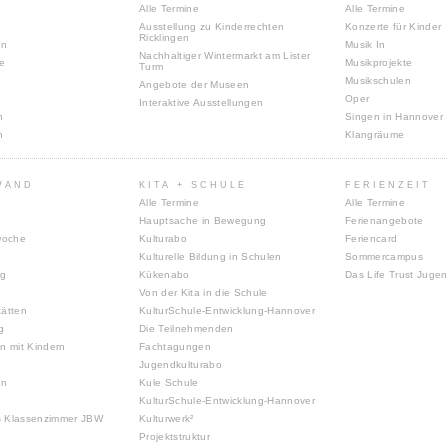
Alle Termine
Alle Termine
Ausstellung zu Kinderrechten
Konzerte für Kinder
Ricklingen
en
Musik In
Nachhaltiger Wintermarkt am Lister
te
Musikprojekte
Turm
Musikschulen
Angebote der Museen
Oper
Interaktive Ausstellungen
n
Singen in Hannover
n
Klangräume
WAND
KITA + SCHULE
FERIENZEIT
Alle Termine
Alle Termine
Hauptsache in Bewegung
Ferienangebote
woche
Kulturabo
Feriencard
Kulturelle Bildung in Schulen
Sommercampus
ng
Kükenabo
Das Life Trust Juge
Von der Kita in die Schule
tätten
KulturSchule-Entwicklung-Hannover
g
Die Teilnehmenden
n mit Kindern
Fachtagungen
Jugendkulturabo
en
Kule Schule
KulturSchule-Entwicklung-Hannover
s Klassenzimmer JBW
Kulturwerk²
Projektstruktur