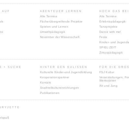
 AUF
ABENTEUER LERNEN
HOCH DAS BE
Alle Termine
Alle Termine
als
Fächerübergreifende Projekte
Erlebnispädagogik
Spielen und Lernen
Tanzprojekte
kte
Umweltpädagogik
Dance with me!
November der Wissenschaft
Feste
Kinder- und Jugenda
SPIEL:ZEIT
Zirkuspädagogik
R + SUCHE
HINTER DEN KULISSEN
FÜR DIE GROS
Kulturelle Kinder-und Jugendbildung
FSJ Kultur
Kooperationspartner
Veranstaltungen, For
Werkstätten
Kontakt
Alt und Jung
Stadtteilkultureinrichtungen
Publikationen
NRYJETTE
elspaß