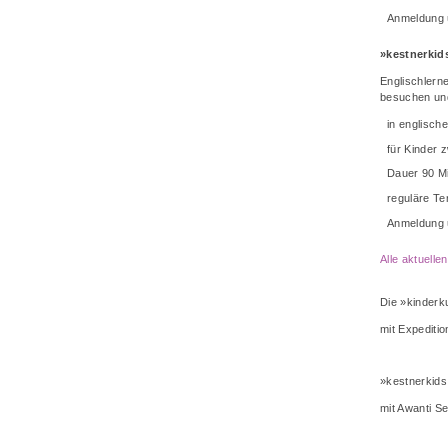
Anmeldung 
»kestnerkid
Englischlerne
besuchen und
in englisch
für Kinder 
Dauer 90 M
reguläre Te
Anmeldung 
Alle aktuelle
Die »kinderk
mit Expeditio
»kestnerkids
mit Awanti S