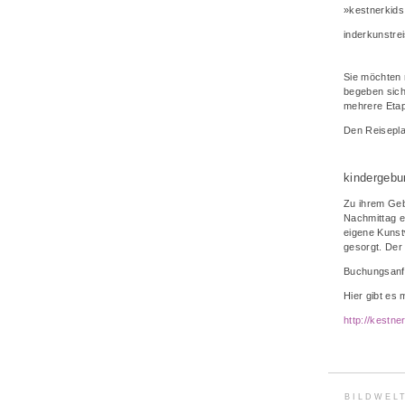
»kestnerkids
inderkunstrei
Sie möchten 
begeben sich 
mehrere Etap
Den Reiseplan
kindergebu
Zu ihrem Geb
Nachmittag e
eigene Kunst
gesorgt. Der
Buchungsanfr
Hier gibt es 
http://kestne
BILDWEL