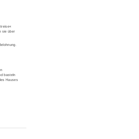
treise«
n sie über
.
 Belohnung.
en
d basteln
 des Hauses