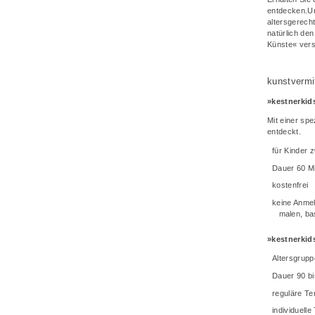
entdecken.Un
altersgerech
natürlich de
Künste« versc
kunstvermit
»kestnerkid
Mit einer spe
entdeckt.
für Kinder 
Dauer 60 M
kostenfrei
keine Anmel
malen, ba
»kestnerkid
Altersgrupp
Dauer 90 bi
reguläre Te
individuell