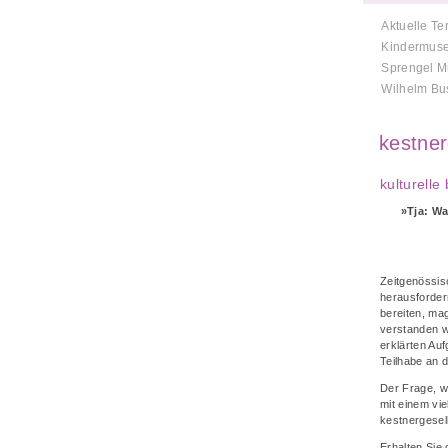
Aktuelle Te
Kindermus
Sprengel 
Wilhelm B
kestner
kulturelle
»
Tja: W
Zeitgenössis
herausforder
bereiten, ma
verstanden w
erklärten Auf
Teilhabe an 
Der Frage, wi
mit einem vie
kestnergesel
Erhalten Sie