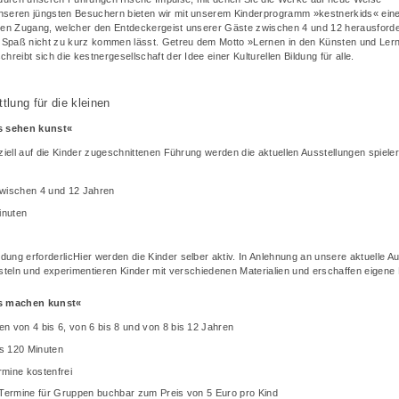
seren jüngsten Besuchern bieten wir mit unserem Kinderprogramm »kestnerkids« ein
ten Zugang, welcher den Entdeckergeist unserer Gäste zwischen 4 und 12 herausforde
n Spaß nicht zu kurz kommen lässt. Getreu dem Motto »Lernen in den Künsten und Ler
hreibt sich die kestnergesellschaft der Idee einer Kulturellen Bildung für alle.
tlung für die kleinen
s sehen kunst«
ziell auf die Kinder zugeschnittenen Führung werden die aktuellen Ausstellungen spiele
zwischen 4 und 12 Jahren
inuten
dung erforderlicHier werden die Kinder selber aktiv. In Anlehnung an unsere aktuelle Au
steln und experimentieren Kinder mit verschiedenen Materialien und erschaffen eigene
s machen kunst«
en von 4 bis 6, von 6 bis 8 und von 8 bis 12 Jahren
s 120 Minuten
rmine kostenfrei
e Termine für Gruppen buchbar zum Preis von 5 Euro pro Kind