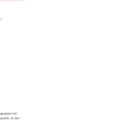
t?
begegnen wir
ertin, in der