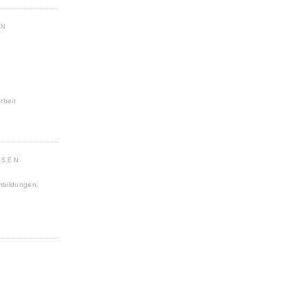
IN
rbeit
SEN
tbildungen,