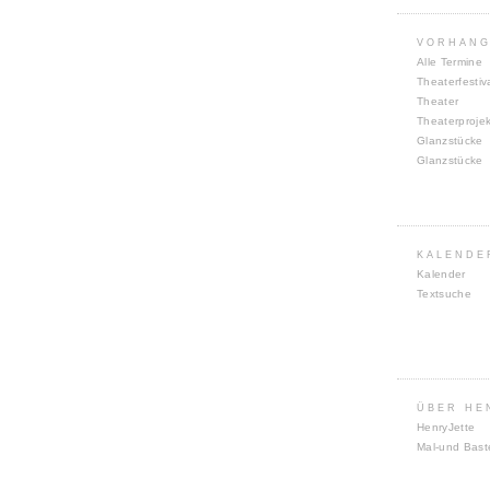
VORHANG
Alle Termine
Theaterfestiv
Theater
Theaterproje
Glanzstücke
Glanzstücke
KALENDE
Kalender
Textsuche
ÜBER HE
HenryJette
Mal-und Bast