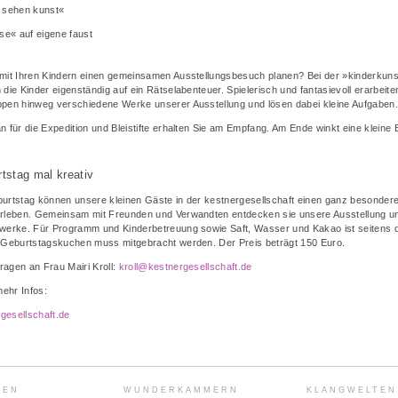
 sehen kunst«
se« auf eigene faust
mit Ihren Kindern einen gemeinsamen Ausstellungsbesuch planen? Bei der »kinderkuns
die Kinder eigenständig auf ein Rätselabenteuer. Spielerisch und fantasievoll erarbeite
pen hinweg verschiedene Werke unserer Ausstellung und lösen dabei kleine Aufgaben
 für die Expedition und Bleistifte erhalten Sie am Empfang. Am Ende winkt eine kleine
rtstag mal kreativ
urtstag können unsere kleinen Gäste in der kestnergesellschaft einen ganz besonder
rleben. Gemeinsam mit Freunden und Verwandten entdecken sie unsere Ausstellung un
werke. Für Programm und Kinderbetreuung sowie Saft, Wasser und Kakao ist seitens
 Geburtstagskuchen muss mitgebracht werden. Der Preis beträgt 150 Euro.
agen an Frau Mairi Kroll:
kroll@kestnergesellschaft.de
mehr Infos:
rgesellschaft.de
TEN
WUNDERKAMMERN
KLANGWELTEN