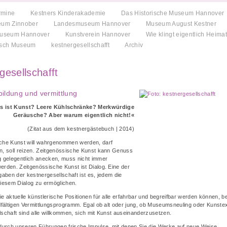
rmine
Kestners Kinderakademie
Das Historische Museum Hannover
eum Zinnober
Landesmuseum Hannover
Museum August Kestner
Museum Hannover
Kunstverein Hannover
Wie klingt eigentlich Heima
usch Museum
kestnergesellschafft
Archiv
gesellschafft
 bildung und vermittlung
as ist Kunst? Leere Kühlschränke? Merkwürdige
Geräusche? Aber warum eigentlich nicht!«
(Zitat aus dem kestnergästebuch | 2014)
che Kunst will wahrgenommen werden, darf
n, soll reizen. Zeitgenössische Kunst kann Genuss
g gelegentlich anecken, muss nicht immer
erden. Zeitgenössische Kunst ist Dialog. Eine der
gaben der kestnergesellschaft ist es, jedem die
diesem Dialog zu ermöglichen.
e aktuelle künstlerische Positionen für alle erfahrbar und begreifbar werden können, 
lfältigen Vermittlungsprogramm. Egal ob alt oder jung, ob Museumsneuling oder Kunstexp
lschaft sind alle willkommen, sich mit Kunst auseinanderzusetzen.
 durch unseren Führungen frische Impulse, mit denen Sie die Werke auf neue Weise