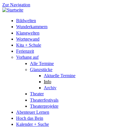
Zur Navigation
Bildwelten
Wunderkammern
Klangwelten
Wortgewand
Kita + Schule
Ferienzeit
Vorhang auf
Alle Termine
Glanzstücke
Aktuelle Termine
Info
Archiv
Theater
Theaterfestivals
Theaterprojekte
Abenteuer Lernen
Hoch das Bein
Kalender + Suche