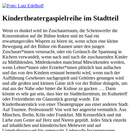
Kindertheatergaspielreihe im Stadtteil
Wenn es dunkel wird im Zuschauerraum, die Scheinwerfer die
Konzentration auf die Bühne lenken und im Saal ein
erwartungsvolles Wispern zu hören ist, wenn schon eine kleine
Bewegung auf der Bühne ein Raunen unter den jungen
Zuschauer*innen verursacht, oder ein Geräusch die Spannung in
Kichern verwandelt, wenn nach und nach die zuschauenden Kinder
zu Mitfühlenden, Mitdenkenden manchmal Mitwirkenden werden,
wenn Lehrer*innen oder Erzieher*innen plötzlich laut auflachen
und das von den Kindern erstaunt bemerkt wird, wenn nach der
Aufführung Gesehenes nachgespielt und Gehörtes gesungen wird
und alle großen und kleinen Gäste sich vor der Bühne drängeln, um
mal aus der Nähe oder hinter die Kulisse zu gucken …. Dann
könnte es sehr gut sein, dass hier im Stadtteilzentrum, im Kulturtreff
oder Freizeitheim ein Glanzstück gezeigt wurde. Ein
Kindertheaterstück von einer Theatergruppe aus einer anderen Stadt.
Auf Tournee. Professionell! Von weit her angereist vermutlich. Aus
München, Berlin, Köln oder Frankfurt. Mit Kennerblick und mit
Liebe zum Genre auf Herz und Nieren geprüft. Jedes Stück einzeln
auf inhaltlichen und künstlerischen Mehrwert und auf
Unterhaltungswert hin untersucht. Liebevolle Inszenierungen.