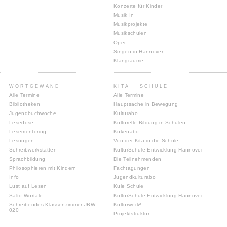
Konzerte für Kinder
Musik In
Musikprojekte
Musikschulen
Oper
Singen in Hannover
Klangräume
WORTGEWAND
KITA + SCHULE
Alle Termine
Alle Termine
Bibliotheken
Hauptsache in Bewegung
Jugendbuchwoche
Kulturabo
Lesedose
Kulturelle Bildung in Schulen
Lesementoring
Kükenabo
Lesungen
Von der Kita in die Schule
Schreibwerkstätten
KulturSchule-Entwicklung-Hannover
Sprachbildung
Die Teilnehmenden
Philosophieren mit Kindern
Fachtagungen
Info
Jugendkulturabo
Lust auf Lesen
Kule Schule
Salto Wortale
KulturSchule-Entwicklung-Hannover
Schreibendes Klassenzimmer JBW
Kulturwerk²
020
Projektstruktur