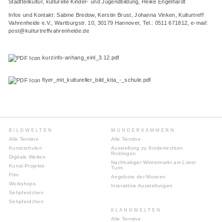
Stadtteilkultur, kulturelle Kinder- und Jugendbildung, Heike Engelhardt
Infos und Kontakt: Sabine Bredow, Kerstin Brust, Johanna Vinken, Kulturtreff
Vahrenheide e.V., Wartburgstr. 10, 30179 Hannover, Tel.: 0511 671812, e-mail:
post@kulturtreffvahrenheide.de
kurzinfo-anhang_einl_3.12.pdf
flyer_mit_kultureller_bild_kita_-_schule.pdf
BILDWELTEN
WUNDERKAMMERN
Alle Termine
Alle Termine
Kunstschulen
Ausstellung zu Kinderrechten
Ricklingen
Digitale Welten
Nachhaltiger Wintermarkt am Lister
Kunst-Projekte
Turm
Film
Angebote der Museen
Workshops
Interaktive Ausstellungen
Sehpferdchen
Sehpferdchen
KLANGWELTEN
Alle Termine