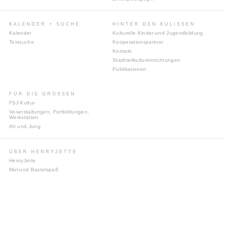
KALENDER + SUCHE
HINTER DEN KULISSEN
Kalender
Kulturelle Kinder-und Jugendbildung
Textsuche
Kooperationspartner
Kontakt
Stadtteilkultureinrichtungen
Publikationen
FÜR DIE GROSSEN
FSJ Kultur
Veranstaltungen, Fortbildungen,
Werkstätten
Alt und Jung
ÜBER HENRYJETTE
HenryJette
Mal-und Bastelspaß