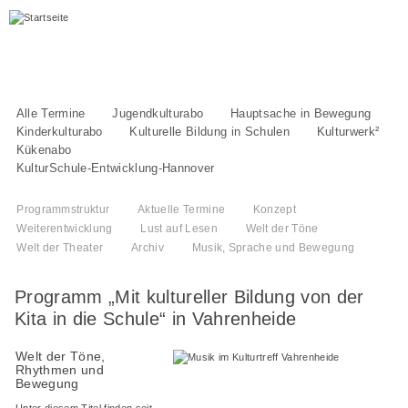
Alle Termine
Jugendkulturabo
Hauptsache in Bewegung
Kinderkulturabo
Kulturelle Bildung in Schulen
Kulturwerk²
Kükenabo
Von der Kita in die Schule
KulturSchule-Entwicklung-Hannover
Programmstruktur
Aktuelle Termine
Konzept
Weiterentwicklung
Lust auf Lesen
Welt der Töne
Welt der Theater
Archiv
Musik, Sprache und Bewegung
Programm „Mit kultureller Bildung von der
Kita in die Schule“ in Vahrenheide
Welt der Töne,
Rhythmen und
Bewegung
Unter diesem Titel finden seit