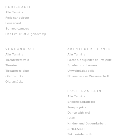
FERIENZEIT
Alle Termine
Ferienangebote
Feriencard
Sommercampus
Das Life Trust Jugendcamp
VORHANG AUF
ABENTEUER LERNEN
Alle Termine
Alle Termine
Theaterfestivals
Fächerübergreifende Projekte
Theater
Spielen und Lernen
Theaterprojekte
Umweltpädagogik
Glanzstücke
November der Wissenschaft
Glanzstücke
HOCH DAS BEIN
Alle Termine
Erlebnispädagogik
Tanzprojekte
Dance with me!
Feste
Kinder- und Jugendarbeit
SPIEL:ZEIT
Zirkuspädagogik