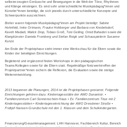
selbsterzeugten Geräusche und Bewegungen in die Welt der Töne, Rhythmen
und Klänge einsteigen. Es sind sehr unterschiedliche Musikpädagog*innen und
Künstler*innen beteiligt, die sich jeweils durch unterschiedliche Konzepte und
Schwerpunkte auszeichnen.
Bisher waren folgende Musikpädagog*innen am Projekt beteiligt: Sabine
Hohnfeld, Imke Ortmann, Frauke Hohberger und Barbara von Knobelsdorf,
Kaveh Madadi, Malick Diop, Tobias Groß, Toni Geiling, Omid Bahadori sowie die
Klangkünster Daniela Fromberg und Stefan Roigk und Schauspielerin Susanne
Kunze
Am Ende der Projektphase steht immer eine Werkschau für die Eltern sowie die
Kinder der beteiligten Einrichtungen.
Begleitend und ergänzend finden Workshops in den pädagogischen
Teams/Kollegien sowie für die Eltern statt. Regelmäßige Netzwerktreffen der
Projektpartner*innen sichern die Reflexion, die Evaluation sowie die stetige
Weiterentwicklung.
2013 begannen die Planungen, 2014 ist die Projektphasen gestartet. Folgende
Einrichtungen gehören dazu: Kindertagesstätte der AWO Dunantstr. •
Familienzentrum Carl-Sonnenschein-Haus •
Ev.
Familienzentrum Titus mit 2
Kindertagesstätten • Kindertageseinrichtung der AWO Dresdener Straße
•
Fridtjof-Nansen-Grundschule mit den 1. Klassen und dem Schulkindergarten.
Finanzierung/Gesamtmanagement: LHH Hannover, Fachbereich Kultur, Bereich