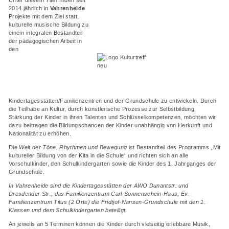
2014 jährlich in
Vahrenheide
Projekte mit dem Ziel statt,
kulturelle musische Bildung zu
einem integralen Bestandteil
der pädagogischen Arbeit in
den
Kindertagesstätten/Familienzentren und der Grundschule zu entwickeln. Durch
die Teilhabe an Kultur, durch künstlerische Prozesse zur Selbstbildung,
Stärkung der Kinder in ihren Talenten und Schlüsselkompetenzen, möchten wir
dazu beitragen die Bildungschancen der Kinder unabhängig von Herkunft und
Nationalität zu erhöhen.
Die
Welt der Töne, Rhythmen und Bewegung
ist Bestandteil des Programms „Mit
kultureller Bildung von der Kita in die Schule“ und richten sich an alle
Vorschulkinder, den Schulkindergarten sowie die Kinder des 1. Jahrganges der
Grundschule.
In Vahrenheide sind die Kindertagesstätten der AWO Dunantstr. und
Dresdender Str., das Familienzentrum Carl-Sonnenschein-Haus,
Ev.
Familienzentrum Titus (2 Orte) die Fridtjof-Nansen-Grundschule mit den 1.
Klassen und dem Schulkindergarten beteiligt.
An jeweils an 5 Terminen können die Kinder durch vielseitig erlebbare Musik,