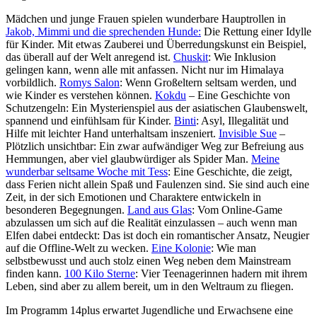
Mädchen und junge Frauen spielen wunderbare Hauptrollen in
Jakob, Mimmi und die sprechenden Hunde:
Die Rettung einer Idylle
für Kinder. Mit etwas Zauberei und Überredungskunst ein Beispiel,
das überall auf der Welt anregend ist.
Chuskit
: Wie Inklusion
gelingen kann, wenn alle mit anfassen. Nicht nur im Himalaya
vorbildlich.
Romys Salon
: Wenn Großeltern seltsam werden, und
wie Kinder es verstehen können.
Kokdu
– Eine Geschichte von
Schutzengeln: Ein Mysterienspiel aus der asiatischen Glaubenswelt,
spannend und einfühlsam für Kinder.
Binti
: Asyl, Illegalität und
Hilfe mit leichter Hand unterhaltsam inszeniert.
Invisible Sue
–
Plötzlich unsichtbar: Ein zwar aufwändiger Weg zur Befreiung aus
Hemmungen, aber viel glaubwürdiger als Spider Man.
Meine
wunderbar seltsame Woche mit Tess
: Eine Geschichte, die zeigt,
dass Ferien nicht allein Spaß und Faulenzen sind. Sie sind auch eine
Zeit, in der sich Emotionen und Charaktere entwickeln in
besonderen Begegnungen.
Land aus Glas
: Vom Online-Game
abzulassen um sich auf die Realität einzulassen – auch wenn man
Elfen dabei entdeckt: Das ist doch ein romantischer Ansatz, Neugier
auf die Offline-Welt zu wecken.
Eine Kolonie
: Wie man
selbstbewusst und auch stolz einen Weg neben dem Mainstream
finden kann.
100 Kilo Sterne
: Vier Teenagerinnen hadern mit ihrem
Leben, sind aber zu allem bereit, um in den Weltraum zu fliegen.
Im Programm 14plus erwartet Jugendliche und Erwachsene eine