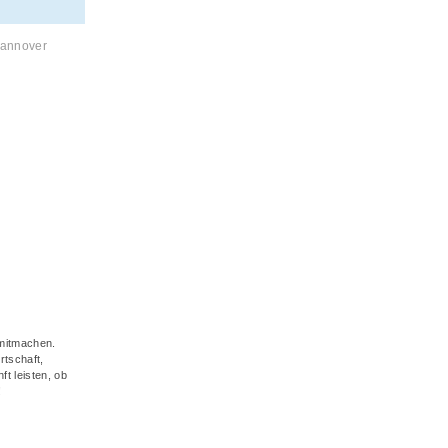
Hannover
 mitmachen.
rtschaft,
ft leisten, ob
!