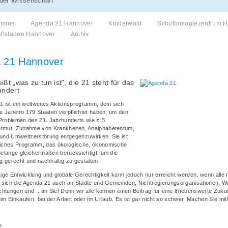
der Wissenschaft
rmine
Agenda 21 Hannover
Kinderwald
Schulbiologiezentrum 
ftsladen Hannover
Archiv
 21 Hannover
ßt „was zu tun ist", die 21 steht für das
undert
1 ist ein weltweites Aktionsprogramm, dem sich
de Janeiro 179 Staaten verpflichtet haben, um den
roblemen des 21. Jahrhunderts wie z.B.
rmut, Zunahme von Krankheiten, Analphabetentum,
und Umweltzerstörung entgegenzuwirken. Sie ist
eiches Programm, das ökologische, ökonomische
Belange gleichermaßen berücksichtigt, um die
g gerecht und nachhaltig zu gestalten.
tige Entwicklung und globale Gerechtigkeit kann jedoch nur erreicht werden, wenn alle
t sich die Agenda 21 auch an Städte und Gemeinden, Nichtregierungsorganisationen, Wi
chtungen und ...an Sie! Denn wir alle können einen Beitrag für eine l(i)ebenswerte Zukun
m Einkaufen, bei der Arbeit oder im Urlaub. Es ist gar nicht so schwer. Machen Sie mit
2