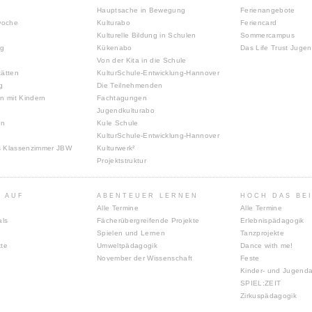
Hauptsache in Bewegung
Ferienangebote
woche
Kulturabo
Feriencard
Kulturelle Bildung in Schulen
Sommercampus
ng
Kükenabo
Das Life Trust Juge
Von der Kita in die Schule
tätten
KulturSchule-Entwicklung-Hannover
g
Die Teilnehmenden
n mit Kindern
Fachtagungen
Jugendkulturabo
en
Kule Schule
KulturSchule-Entwicklung-Hannover
s Klassenzimmer JBW
Kulturwerk²
Projektstruktur
 AUF
ABENTEUER LERNEN
HOCH DAS BE
Alle Termine
Alle Termine
als
Fächerübergreifende Projekte
Erlebnispädagogik
Spielen und Lernen
Tanzprojekte
kte
Umweltpädagogik
Dance with me!
November der Wissenschaft
Feste
Kinder- und Jugenda
SPIEL:ZEIT
Zirkuspädagogik