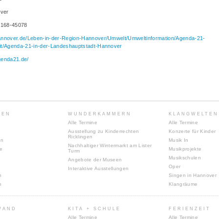
ver
1 168-45078
annover.de/Leben-in-der-Region-Hannover/Umwelt/Umweltinformation/Agenda-21-
it/Agenda-21-in-der-Landeshauptstadt-Hannover
genda21.de/
TEN
WUNDERKAMMERN
KLANGWELTEN
Alle Termine
Alle Termine
Ausstellung zu Kinderrechten
Konzerte für Kinder
Ricklingen
en
Musik In
Nachhaltiger Wintermarkt am Lister
te
Musikprojekte
Turm
Musikschulen
Angebote der Museen
Oper
Interaktive Ausstellungen
n
Singen in Hannover
n
Klangräume
WAND
KITA + SCHULE
FERIENZEIT
Alle Termine
Alle Termine