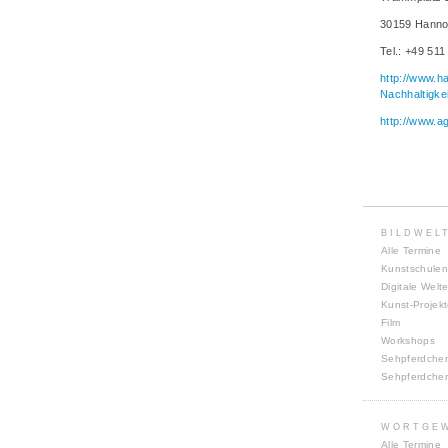
30159 Hanno
Tel.: +49 51
http://www.h
Nachhaltigke
http://www.a
BILDWEL
Alle Termine
Kunstschulen
Digitale Welt
Kunst-Projek
Film
Workshops
Sehpferdche
Sehpferdche
WORTGE
Alle Termine