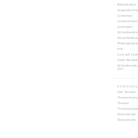
Bibliotheken
Jugendbuch
Lesedose
Lesementori
Lesungen
Schreibwerks
Sprachbildun
Philosophiere
Info
Lust auf Les
Salto Wortale
Schreibende
020
VORHANG
Alle Termine
Theaterfestiv
Theater
Theaterproje
Glanzstücke
Glanzstücke