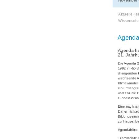
November 
Aktuelle Te
Wissenscha
Agenda
Agenda hei
21. Jahrh
Die Agenda 2
1992 in Rio 
drängenden P
wachsende A
Klimawandel 
ein umfangr
und soziale 
Globalisierun
Eine nachhal
Daher richte
Bildungseinri
zu Hause, bei
Agendabüro:
Trammplatz 