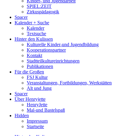
Kinder- und Jugendarbeit
SPIEL:ZEIT
Zirkuspädagogik
Spacer
Kalender + Suche
Kalender
Textsuche
Hinter den Kulissen
Kulturelle Kinder-und Jugendbildung
Kooperationspartner
Kontakt
Stadtteilkultureinrichtungen
Publikationen
Für die Großen
FSJ Kultur
Veranstaltungen, Fortbildungen, Werkstätten
Alt und Jung
Spacer
Über Henryjette
HenryJette
Mal-und Bastelspaß
Hidden
Impressum
Startseite