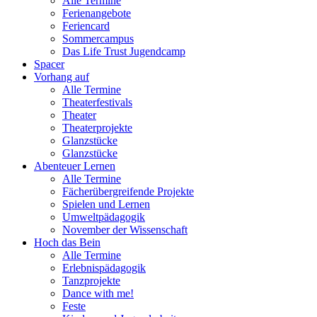
Alle Termine
Ferienangebote
Feriencard
Sommercampus
Das Life Trust Jugendcamp
Spacer
Vorhang auf
Alle Termine
Theaterfestivals
Theater
Theaterprojekte
Glanzstücke
Glanzstücke
Abenteuer Lernen
Alle Termine
Fächerübergreifende Projekte
Spielen und Lernen
Umweltpädagogik
November der Wissenschaft
Hoch das Bein
Alle Termine
Erlebnispädagogik
Tanzprojekte
Dance with me!
Feste