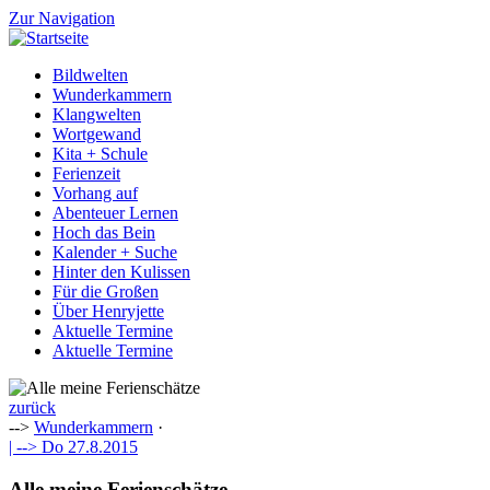
Zur Navigation
Bildwelten
Wunderkammern
Klangwelten
Wortgewand
Kita + Schule
Ferienzeit
Vorhang auf
Abenteuer Lernen
Hoch das Bein
Kalender + Suche
Hinter den Kulissen
Für die Großen
Über Henryjette
Aktuelle Termine
Aktuelle Termine
zurück
-->
Wunderkammern
·
| -->
Do 27.8.2015
Alle meine Ferienschätze