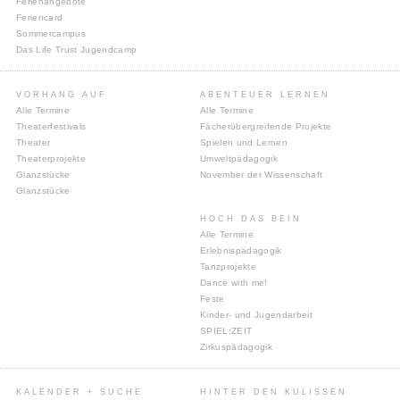
Ferienangebote
Feriencard
Sommercampus
Das Life Trust Jugendcamp
VORHANG AUF
ABENTEUER LERNEN
Alle Termine
Alle Termine
Theaterfestivals
Fächerübergreifende Projekte
Theater
Spielen und Lernen
Theaterprojekte
Umweltpädagogik
Glanzstücke
November der Wissenschaft
Glanzstücke
HOCH DAS BEIN
Alle Termine
Erlebnispädagogik
Tanzprojekte
Dance with me!
Feste
Kinder- und Jugendarbeit
SPIEL:ZEIT
Zirkuspädagogik
KALENDER + SUCHE
HINTER DEN KULISSEN