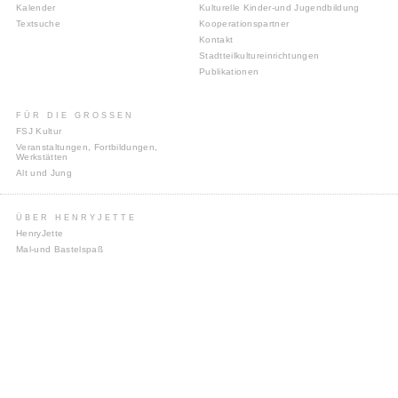
Kalender
Kulturelle Kinder-und Jugendbildung
Textsuche
Kooperationspartner
Kontakt
Stadtteilkultureinrichtungen
Publikationen
FÜR DIE GROSSEN
FSJ Kultur
Veranstaltungen, Fortbildungen,
Werkstätten
Alt und Jung
ÜBER HENRYJETTE
HenryJette
Mal-und Bastelspaß