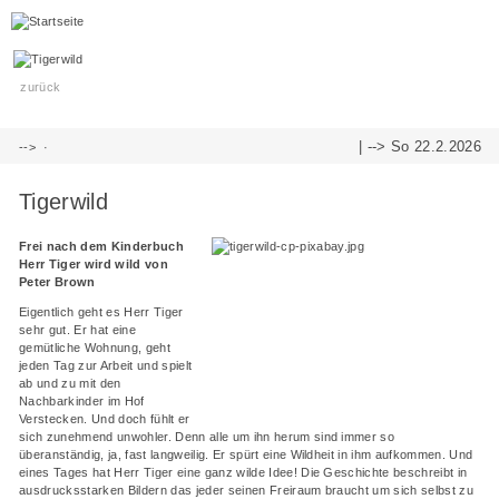
zurück
| -->
So 22.2.2026
-->
·
Tigerwild
Frei nach dem Kinderbuch
Herr Tiger wird wild von
Peter Brown
Eigentlich geht es Herr Tiger
sehr gut. Er hat eine
gemütliche Wohnung, geht
jeden Tag zur Arbeit und spielt
ab und zu mit den
Nachbarkinder im Hof
Verstecken. Und doch fühlt er
sich zunehmend unwohler. Denn alle um ihn herum sind immer so
überanständig, ja, fast langweilig. Er spürt eine Wildheit in ihm aufkommen. Und
eines Tages hat Herr Tiger eine ganz wilde Idee! Die Geschichte beschreibt in
ausdrucksstarken Bildern das jeder seinen Freiraum braucht um sich selbst zu