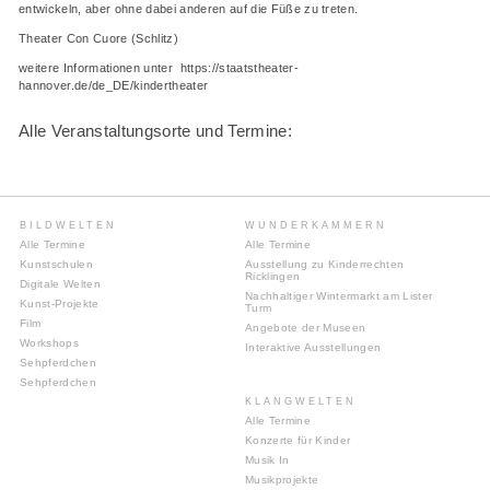
entwickeln, aber ohne dabei anderen auf die Füße zu treten.
Theater Con Cuore (Schlitz)
weitere Informationen unter https://staatstheater-
hannover.de/de_DE/kindertheater
Alle Veranstaltungsorte und Termine:
BILDWELTEN
WUNDERKAMMERN
Alle Termine
Alle Termine
Kunstschulen
Ausstellung zu Kinderrechten
Ricklingen
Digitale Welten
Nachhaltiger Wintermarkt am Lister
Kunst-Projekte
Turm
Film
Angebote der Museen
Workshops
Interaktive Ausstellungen
Sehpferdchen
Sehpferdchen
KLANGWELTEN
Alle Termine
Konzerte für Kinder
Musik In
Musikprojekte