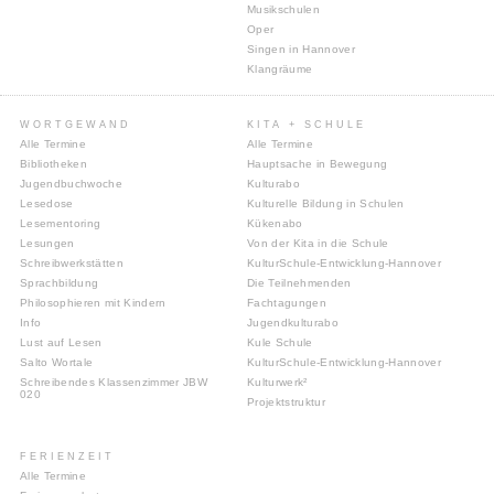
Musikschulen
Oper
Singen in Hannover
Klangräume
WORTGEWAND
KITA + SCHULE
Alle Termine
Alle Termine
Bibliotheken
Hauptsache in Bewegung
Jugendbuchwoche
Kulturabo
Lesedose
Kulturelle Bildung in Schulen
Lesementoring
Kükenabo
Lesungen
Von der Kita in die Schule
Schreibwerkstätten
KulturSchule-Entwicklung-Hannover
Sprachbildung
Die Teilnehmenden
Philosophieren mit Kindern
Fachtagungen
Info
Jugendkulturabo
Lust auf Lesen
Kule Schule
Salto Wortale
KulturSchule-Entwicklung-Hannover
Schreibendes Klassenzimmer JBW
Kulturwerk²
020
Projektstruktur
FERIENZEIT
Alle Termine