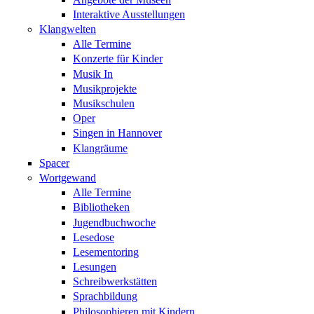
Interaktive Ausstellungen
Klangwelten
Alle Termine
Konzerte für Kinder
Musik In
Musikprojekte
Musikschulen
Oper
Singen in Hannover
Klangräume
Spacer
Wortgewand
Alle Termine
Bibliotheken
Jugendbuchwoche
Lesedose
Lesementoring
Lesungen
Schreibwerkstätten
Sprachbildung
Philosophieren mit Kindern