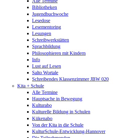
Alle Termine
Bibliotheken
Jugendbuchwoche
Lesedose
Lesementoring
Lesungen
Schreibwerkstätten
Sprachbildung
Philosophieren mit Kindern
Info
Lust auf Lesen
Salto Wortale
Schreibendes Klassenzimmer JBW 020
Kita + Schule
Alle Termine
Hauptsache in Bewegung
Kulturabo
Kulturelle Bildung in Schulen
Kükenabo
Von der Kita in die Schule
KulturSchule-Entwicklung-Hannover
Die Teilnehmenden