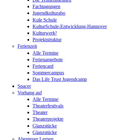
Fachtagungen
Jugendkulturabo
Kule Schule
KulturSchule-Entwicklung-Hannover
Kulturwerk²
Projektstruktur
Ferienzeit
Alle Termine
Ferienangebote
Feriencard
Sommercampus
Das Life Trust Jugendcamp
Spacer
Vorhang auf
Alle Termine
Theaterfestivals
Theater
Theaterprojekte
Glanzstücke
Glanzstücke
Abenteuer Lernen