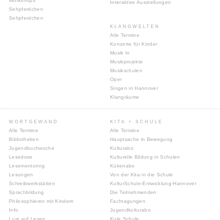
Workshops
Interaktive Ausstellungen
Sehpferdchen
Sehpferdchen
KLANGWELTEN
Alle Termine
Konzerte für Kinder
Musik In
Musikprojekte
Musikschulen
Oper
Singen in Hannover
Klangräume
WORTGEWAND
KITA + SCHULE
Alle Termine
Alle Termine
Bibliotheken
Hauptsache in Bewegung
Jugendbuchwoche
Kulturabo
Lesedose
Kulturelle Bildung in Schulen
Lesementoring
Kükenabo
Lesungen
Von der Kita in die Schule
Schreibwerkstätten
KulturSchule-Entwicklung-Hannover
Sprachbildung
Die Teilnehmenden
Philosophieren mit Kindern
Fachtagungen
Info
Jugendkulturabo
Lust auf Lesen
Kule Schule