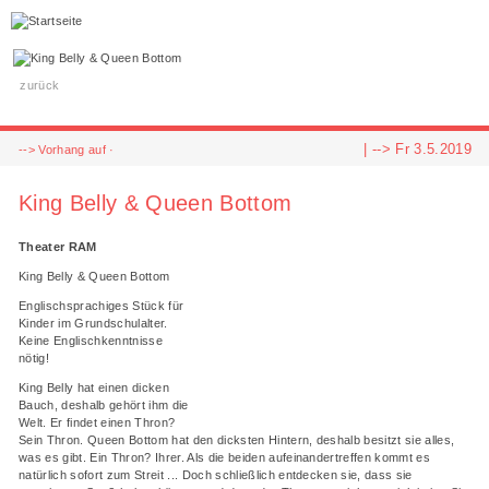
zurück
| -->
Fr 3.5.2019
-->
Vorhang auf
·
King Belly & Queen Bottom
Theater RAM
King Belly & Queen Bottom
Englischsprachiges Stück für
Kinder im Grundschulalter.
Keine Englischkenntnisse
nötig!
King Belly hat einen dicken
Bauch, deshalb gehört ihm die
Welt. Er findet einen Thron?
Sein Thron. Queen Bottom hat den dicksten Hintern, deshalb besitzt sie alles,
was es gibt. Ein Thron? Ihrer. Als die beiden aufeinandertreffen kommt es
natürlich sofort zum Streit ... Doch schließlich entdecken sie, dass sie