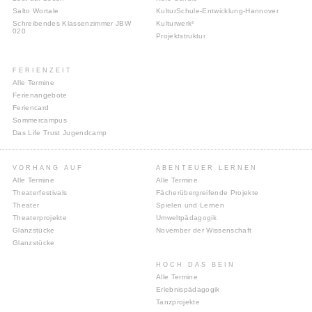
Salto Wortale
KulturSchule-Entwicklung-Hannover
Schreibendes Klassenzimmer JBW
Kulturwerk²
020
Projektstruktur
FERIENZEIT
Alle Termine
Ferienangebote
Feriencard
Sommercampus
Das Life Trust Jugendcamp
VORHANG AUF
ABENTEUER LERNEN
Alle Termine
Alle Termine
Theaterfestivals
Fächerübergreifende Projekte
Theater
Spielen und Lernen
Theaterprojekte
Umweltpädagogik
Glanzstücke
November der Wissenschaft
Glanzstücke
HOCH DAS BEIN
Alle Termine
Erlebnispädagogik
Tanzprojekte