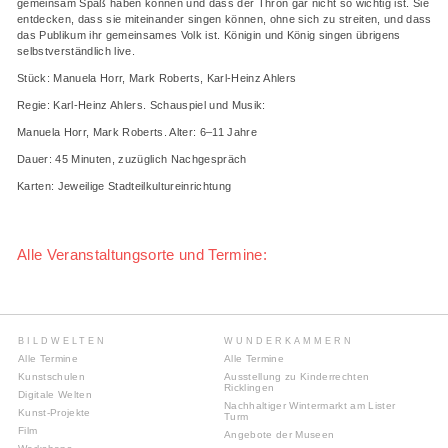
gemeinsam Spaß haben können und dass der Thron gar nicht so wichtig ist. Sie
entdecken, dass sie miteinander singen können, ohne sich zu streiten, und dass
das Publikum ihr gemeinsames Volk ist. Königin und König singen übrigens
selbstverständlich live.
Stück: Manuela Horr, Mark Roberts, Karl-Heinz Ahlers
Regie: Karl-Heinz Ahlers. Schauspiel und Musik:
Manuela Horr, Mark Roberts. Alter: 6–11 Jahre
Dauer: 45 Minuten, zuzüglich Nachgespräch
Karten: Jeweilige Stadteilkultureinrichtung
Alle Veranstaltungsorte und Termine:
BILDWELTEN
WUNDERKAMMERN
Alle Termine
Alle Termine
Kunstschulen
Ausstellung zu Kinderrechten
Ricklingen
Digitale Welten
Nachhaltiger Wintermarkt am Lister
Kunst-Projekte
Turm
Film
Angebote der Museen