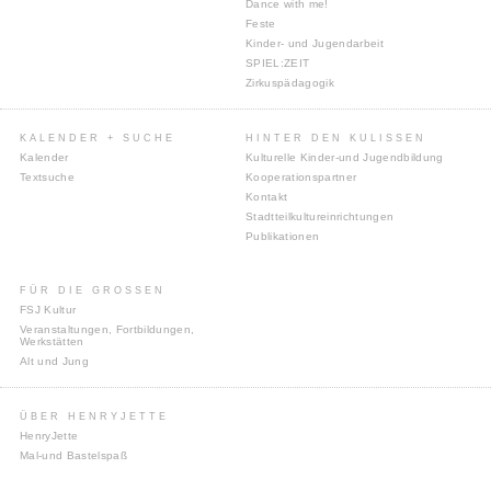
Dance with me!
Feste
Kinder- und Jugendarbeit
SPIEL:ZEIT
Zirkuspädagogik
KALENDER + SUCHE
HINTER DEN KULISSEN
Kalender
Kulturelle Kinder-und Jugendbildung
Textsuche
Kooperationspartner
Kontakt
Stadtteilkultureinrichtungen
Publikationen
FÜR DIE GROSSEN
FSJ Kultur
Veranstaltungen, Fortbildungen,
Werkstätten
Alt und Jung
ÜBER HENRYJETTE
HenryJette
Mal-und Bastelspaß