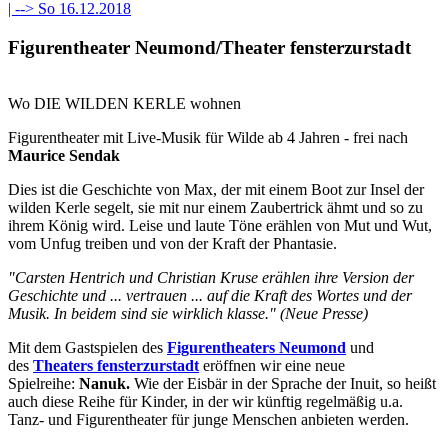
| -->
So 16.12.2018
Figurentheater Neumond/Theater fensterzurstadt
Wo DIE WILDEN KERLE wohnen
Figurentheater mit Live-Musik für Wilde ab 4 Jahren - frei nach
Maurice Sendak
Dies ist die Geschichte von Max, der mit einem Boot zur Insel der
wilden Kerle segelt, sie mit nur einem Zaubertrick ähmt und so zu
ihrem König wird. Leise und laute Töne erählen von Mut und Wut,
vom Unfug treiben und von der Kraft der Phantasie.
"Carsten Hentrich und Christian Kruse erählen ihre Version der
Geschichte und ... vertrauen ... auf die Kraft des Wortes und der
Musik. In beidem sind sie wirklich klasse." (Neue Presse)
Mit dem Gastspielen des
Figurentheaters Neumond
und
des
Theaters fensterzurstadt
eröffnen wir eine neue
Spielreihe:
Nanuk.
Wie der Eisbär in der Sprache der Inuit, so heißt
auch diese Reihe für Kinder, in der wir künftig regelmäßig u.a.
Tanz- und Figurentheater für junge Menschen anbieten werden.