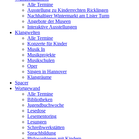
Alle Termine
Ausstellung zu Kinderrechten Ricklingen
Nachhaltiger Wintermarkt am Lister Turm
Angebote der Museen
Interaktive Ausstellungen
Klangwelten
Alle Termine
Konzerte für Kinder
Musik In
Musikprojekte
Musikschulen
Oper
Singen in Hannover
Klangräume
Spacer
Wortgewand
Alle Termine
Bibliotheken
Jugendbuchwoche
Lesedose
Lesementoring
Lesungen
Schreibwerkstätten
Sprachbildung
Philosophieren mit Kindern