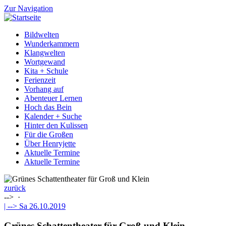
Zur Navigation
Bildwelten
Wunderkammern
Klangwelten
Wortgewand
Kita + Schule
Ferienzeit
Vorhang auf
Abenteuer Lernen
Hoch das Bein
Kalender + Suche
Hinter den Kulissen
Für die Großen
Über Henryjette
Aktuelle Termine
Aktuelle Termine
zurück
-->
·
| -->
Sa 26.10.2019
Grünes Schattentheater für Groß und Klein