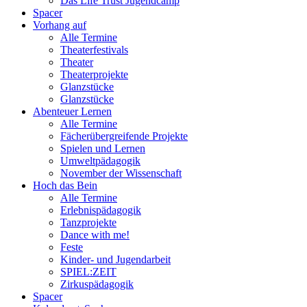
Das Life Trust Jugendcamp
Spacer
Vorhang auf
Alle Termine
Theaterfestivals
Theater
Theaterprojekte
Glanzstücke
Glanzstücke
Abenteuer Lernen
Alle Termine
Fächerübergreifende Projekte
Spielen und Lernen
Umweltpädagogik
November der Wissenschaft
Hoch das Bein
Alle Termine
Erlebnispädagogik
Tanzprojekte
Dance with me!
Feste
Kinder- und Jugendarbeit
SPIEL:ZEIT
Zirkuspädagogik
Spacer