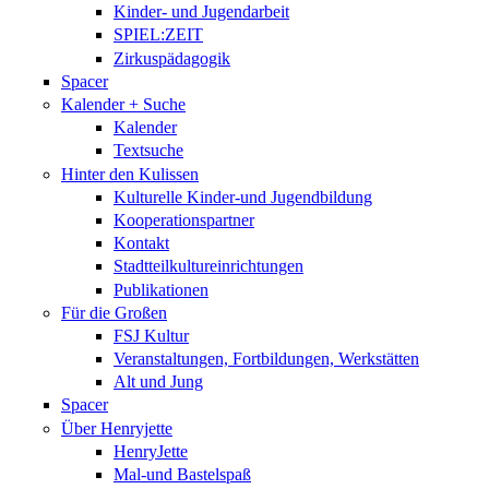
Kinder- und Jugendarbeit
SPIEL:ZEIT
Zirkuspädagogik
Spacer
Kalender + Suche
Kalender
Textsuche
Hinter den Kulissen
Kulturelle Kinder-und Jugendbildung
Kooperationspartner
Kontakt
Stadtteilkultureinrichtungen
Publikationen
Für die Großen
FSJ Kultur
Veranstaltungen, Fortbildungen, Werkstätten
Alt und Jung
Spacer
Über Henryjette
HenryJette
Mal-und Bastelspaß