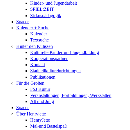
Kinder- und Jugendarbeit
SPIEL:ZEIT
Zirkuspädagogik
Spacer
Kalender + Suche
Kalender
Textsuche
Hinter den Kulissen
Kulturelle Kinder-und Jugendbildung
Kooperationspartner
Kontakt
Stadtteilkultureinrichtungen
Publikationen
Für die Großen
FSJ Kultur
Veranstaltungen, Fortbildungen, Werkstätten
Alt und Jung
Spacer
Über Henryjette
HenryJette
Mal-und Bastelspaß