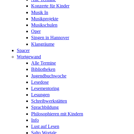
Konzerte für Kinder
Musik In
Musikprojekte
Musikschulen
Oper
Singen in Hannover
Klangräume
Spacer
Wortgewand
Alle Termine
Bibliotheken
Jugendbuchwoche
Lesedose
Lesementoring
Lesungen
Schreibwerkstätten
Sprachbildung
Philosophieren mit Kindern
Info
Lust auf Lesen
Salto Wortale