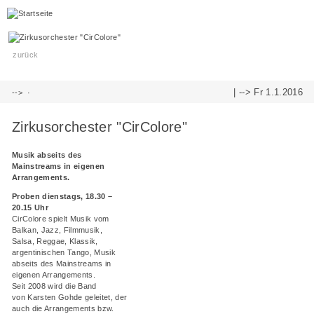
zurück
| -->
Fr 1.1.2016
-->
·
Zirkusorchester "CirColore"
Musik abseits des
Mainstreams in eigenen
Arrangements.
Proben dienstags, 18.30 –
20.15 Uhr
CirColore spielt Musik vom
Balkan, Jazz, Filmmusik,
Salsa, Reggae, Klassik,
argentinischen Tango, Musik
abseits des Mainstreams in
eigenen Arrangements.
Seit 2008 wird die Band
von Karsten Gohde geleitet, der
auch die Arrangements bzw.