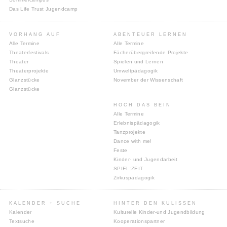
Das Life Trust Jugendcamp
VORHANG AUF
ABENTEUER LERNEN
Alle Termine
Alle Termine
Theaterfestivals
Fächerübergreifende Projekte
Theater
Spielen und Lernen
Theaterprojekte
Umweltpädagogik
Glanzstücke
November der Wissenschaft
Glanzstücke
HOCH DAS BEIN
Alle Termine
Erlebnispädagogik
Tanzprojekte
Dance with me!
Feste
Kinder- und Jugendarbeit
SPIEL:ZEIT
Zirkuspädagogik
KALENDER + SUCHE
HINTER DEN KULISSEN
Kalender
Kulturelle Kinder-und Jugendbildung
Textsuche
Kooperationspartner