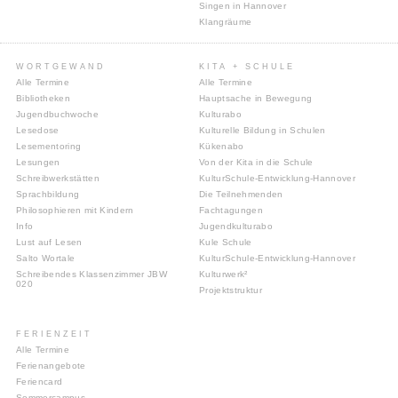
Singen in Hannover
Klangräume
WORTGEWAND
KITA + SCHULE
Alle Termine
Alle Termine
Bibliotheken
Hauptsache in Bewegung
Jugendbuchwoche
Kulturabo
Lesedose
Kulturelle Bildung in Schulen
Lesementoring
Kükenabo
Lesungen
Von der Kita in die Schule
Schreibwerkstätten
KulturSchule-Entwicklung-Hannover
Sprachbildung
Die Teilnehmenden
Philosophieren mit Kindern
Fachtagungen
Info
Jugendkulturabo
Lust auf Lesen
Kule Schule
Salto Wortale
KulturSchule-Entwicklung-Hannover
Schreibendes Klassenzimmer JBW
Kulturwerk²
020
Projektstruktur
FERIENZEIT
Alle Termine
Ferienangebote
Feriencard
Sommercampus