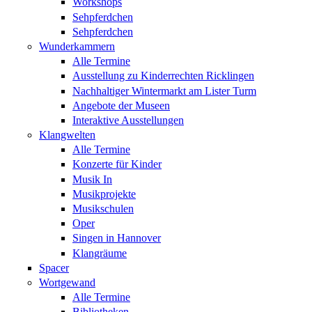
Workshops
Sehpferdchen
Sehpferdchen
Wunderkammern
Alle Termine
Ausstellung zu Kinderrechten Ricklingen
Nachhaltiger Wintermarkt am Lister Turm
Angebote der Museen
Interaktive Ausstellungen
Klangwelten
Alle Termine
Konzerte für Kinder
Musik In
Musikprojekte
Musikschulen
Oper
Singen in Hannover
Klangräume
Spacer
Wortgewand
Alle Termine
Bibliotheken