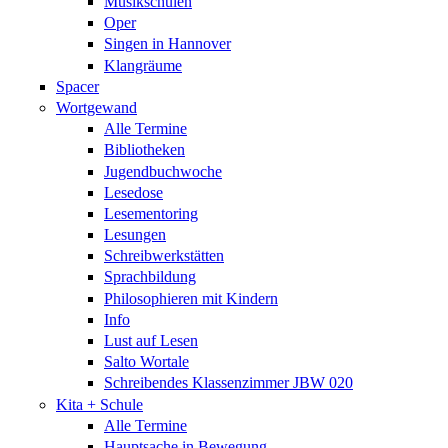
Musikschulen
Oper
Singen in Hannover
Klangräume
Spacer
Wortgewand
Alle Termine
Bibliotheken
Jugendbuchwoche
Lesedose
Lesementoring
Lesungen
Schreibwerkstätten
Sprachbildung
Philosophieren mit Kindern
Info
Lust auf Lesen
Salto Wortale
Schreibendes Klassenzimmer JBW 020
Kita + Schule
Alle Termine
Hauptsache in Bewegung