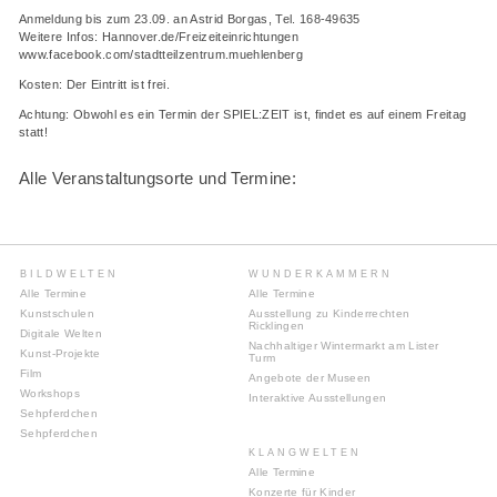
Anmeldung bis zum 23.09. an Astrid Borgas, Tel. 168-49635
Weitere Infos: Hannover.de/Freizeiteinrichtungen
www.facebook.com/stadtteilzentrum.muehlenberg
Kosten: Der Eintritt ist frei.
Achtung: Obwohl es ein Termin der SPIEL:ZEIT ist, findet es auf einem Freitag
statt!
Alle Veranstaltungsorte und Termine:
BILDWELTEN
WUNDERKAMMERN
Alle Termine
Alle Termine
Kunstschulen
Ausstellung zu Kinderrechten
Ricklingen
Digitale Welten
Nachhaltiger Wintermarkt am Lister
Kunst-Projekte
Turm
Film
Angebote der Museen
Workshops
Interaktive Ausstellungen
Sehpferdchen
Sehpferdchen
KLANGWELTEN
Alle Termine
Konzerte für Kinder