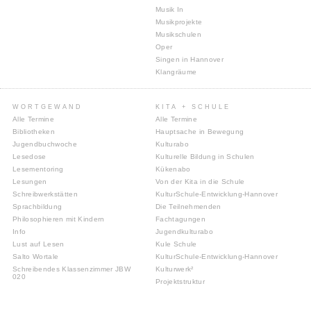
Musik In
Musikprojekte
Musikschulen
Oper
Singen in Hannover
Klangräume
WORTGEWAND
KITA + SCHULE
Alle Termine
Alle Termine
Bibliotheken
Hauptsache in Bewegung
Jugendbuchwoche
Kulturabo
Lesedose
Kulturelle Bildung in Schulen
Lesementoring
Kükenabo
Lesungen
Von der Kita in die Schule
Schreibwerkstätten
KulturSchule-Entwicklung-Hannover
Sprachbildung
Die Teilnehmenden
Philosophieren mit Kindern
Fachtagungen
Info
Jugendkulturabo
Lust auf Lesen
Kule Schule
Salto Wortale
KulturSchule-Entwicklung-Hannover
Schreibendes Klassenzimmer JBW
Kulturwerk²
020
Projektstruktur