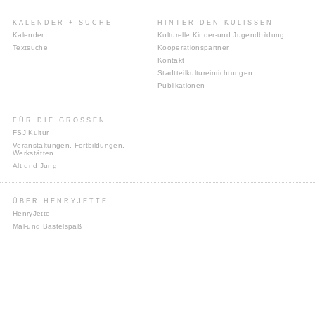
KALENDER + SUCHE
HINTER DEN KULISSEN
Kalender
Kulturelle Kinder-und Jugendbildung
Textsuche
Kooperationspartner
Kontakt
Stadtteilkultureinrichtungen
Publikationen
FÜR DIE GROSSEN
FSJ Kultur
Veranstaltungen, Fortbildungen,
Werkstätten
Alt und Jung
ÜBER HENRYJETTE
HenryJette
Mal-und Bastelspaß