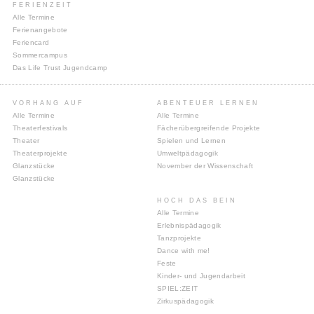
FERIENZEIT
Alle Termine
Ferienangebote
Feriencard
Sommercampus
Das Life Trust Jugendcamp
VORHANG AUF
ABENTEUER LERNEN
Alle Termine
Alle Termine
Theaterfestivals
Fächerübergreifende Projekte
Theater
Spielen und Lernen
Theaterprojekte
Umweltpädagogik
Glanzstücke
November der Wissenschaft
Glanzstücke
HOCH DAS BEIN
Alle Termine
Erlebnispädagogik
Tanzprojekte
Dance with me!
Feste
Kinder- und Jugendarbeit
SPIEL:ZEIT
Zirkuspädagogik