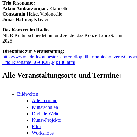
Trio Risonante:
Adam Ambarzumjan,
Klarinette
Constantin Heise,
Violoncello
Jonas Haffner,
Klavier
Das Konzert im Radio
NDR Kultur schneidet mit und sendet das Konzert am 29. Juni
2025.
Direktlink zur Veranstaltung:
https://www.ndr.de/orchester_chor/radiophilharmonie/konzerte/Gasse
Trio-Risonante-569-KJK,kjk180.html
Alle Veranstaltungsorte und Termine:
Bildwelten
Alle Termine
Kunstschulen
Digitale Welten
Kunst-Projekte
Film
Workshops