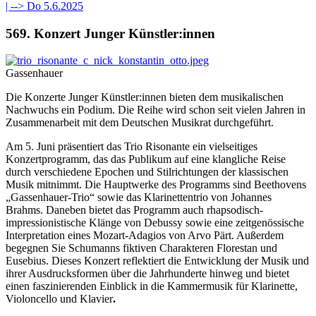
| -->
Do 5.6.2025
569. Konzert Junger Künstler:innen
Gassenhauer
Die Konzerte Junger Künstler:innen bieten dem musikalischen
Nachwuchs ein Podium. Die Reihe wird schon seit vielen Jahren in
Zusammenarbeit mit dem Deutschen Musikrat durchgeführt.
Am 5. Juni präsentiert das Trio Risonante ein vielseitiges
Konzertprogramm, das das Publikum auf eine klangliche Reise
durch verschiedene Epochen und Stilrichtungen der klassischen
Musik mitnimmt. Die Hauptwerke des Programms sind Beethovens
„Gassenhauer-Trio“ sowie das Klarinettentrio von Johannes
Brahms. Daneben bietet das Programm auch rhapsodisch-
impressionistische Klänge von Debussy sowie eine zeitgenössische
Interpretation eines Mozart-Adagios von Arvo Pärt. Außerdem
begegnen Sie Schumanns fiktiven Charakteren Florestan und
Eusebius. Dieses Konzert reflektiert die Entwicklung der Musik und
ihrer Ausdrucksformen über die Jahrhunderte hinweg und bietet
einen faszinierenden Einblick in die Kammermusik für Klarinette,
Violoncello und Klavier
.