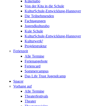
Kükenabo
Von der Kita in die Schule
KulturSchule-Entwicklung-Hannover
Die Teilnehmenden
Fachtagungen
Jugendkulturabo
Kule Schule
KulturSchule-Entwicklung-Hannover
Kulturwerk²
Projektstruktur
Ferienzeit
Alle Termine
Ferienangebote
Feriencard
Sommercampus
Das Life Trust Jugendcamp
Spacer
Vorhang auf
Alle Termine
Theaterfestivals
Theater