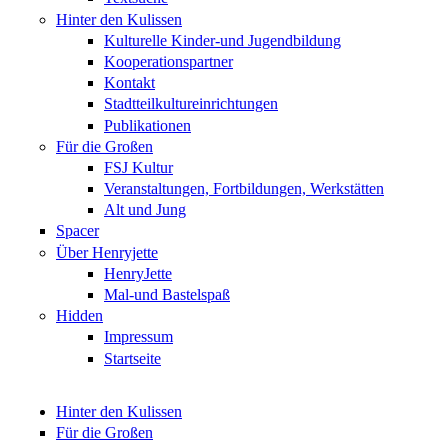
Hinter den Kulissen
Kulturelle Kinder-und Jugendbildung
Kooperationspartner
Kontakt
Stadtteilkultureinrichtungen
Publikationen
Für die Großen
FSJ Kultur
Veranstaltungen, Fortbildungen, Werkstätten
Alt und Jung
Spacer
Über Henryjette
HenryJette
Mal-und Bastelspaß
Hidden
Impressum
Startseite
Hinter den Kulissen
Für die Großen