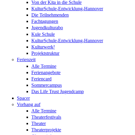
Von der Kita in die Schule
KulturSchule-Entwicklung-Hannover
Die Teilnehmenden
Fachtagungen
Jugendkulturabo
Kule Schule
KulturSchule-Entwicklung-Hannover
Kulturwerk²
Projektstruktur
Ferienzeit
Alle Termine
Ferienangebote
Feriencard
Sommercampus
Das Life Trust Jugendcamp
Spacer
Vorhang auf
Alle Termine
Theaterfestivals
Theater
Theaterprojekte