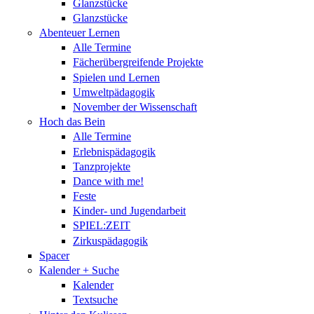
Glanzstücke
Glanzstücke
Abenteuer Lernen
Alle Termine
Fächerübergreifende Projekte
Spielen und Lernen
Umweltpädagogik
November der Wissenschaft
Hoch das Bein
Alle Termine
Erlebnispädagogik
Tanzprojekte
Dance with me!
Feste
Kinder- und Jugendarbeit
SPIEL:ZEIT
Zirkuspädagogik
Spacer
Kalender + Suche
Kalender
Textsuche