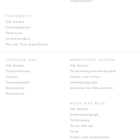
Projektstruktur
FERIENZEIT
Alle Termine
Ferienangebote
Feriencard
Sommercampus
Das Life Trust Jugendcamp
VORHANG AUF
ABENTEUER LERNEN
Alle Termine
Alle Termine
Theaterfestivals
Fächerübergreifende Projekte
Theater
Spielen und Lernen
Theaterprojekte
Umweltpädagogik
Glanzstücke
November der Wissenschaft
Glanzstücke
HOCH DAS BEIN
Alle Termine
Erlebnispädagogik
Tanzprojekte
Dance with me!
Feste
Kinder- und Jugendarbeit