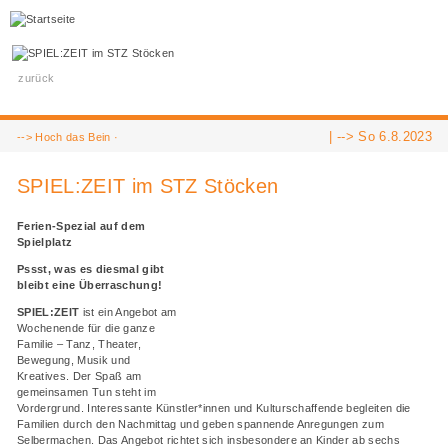
zurück
| -->
So 6.8.2023
-->
Hoch das Bein
·
SPIEL:ZEIT im STZ Stöcken
Ferien-Spezial auf dem
Spielplatz
Pssst, was es diesmal gibt
bleibt eine Überraschung!
SPIEL:ZEIT
ist ein Angebot am
Wochenende für die ganze
Familie – Tanz, Theater,
Bewegung, Musik und
Kreatives. Der Spaß am
gemeinsamen Tun steht im
Vordergrund. Interessante Künstler*innen und Kulturschaffende begleiten die
Familien durch den Nachmittag und geben spannende Anregungen zum
Selbermachen. Das Angebot richtet sich insbesondere an Kinder ab sechs