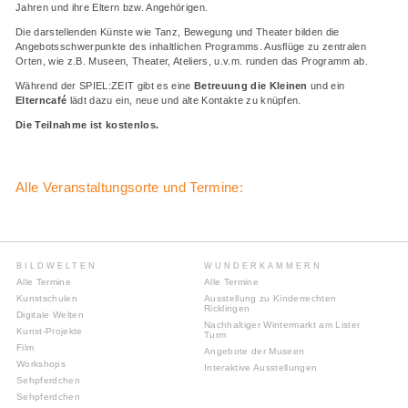
Jahren und ihre Eltern bzw. Angehörigen.
Die darstellenden Künste wie Tanz, Bewegung und Theater bilden die
Angebotsschwerpunkte des inhaltlichen Programms. Ausflüge zu zentralen
Orten, wie z.B. Museen, Theater, Ateliers, u.v.m. runden das Programm ab.
Während der SPIEL:ZEIT gibt es eine
Betreuung die Kleinen
und ein
Elterncafé
lädt dazu ein, neue und alte Kontakte zu knüpfen.
Die Teilnahme ist kostenlos.
Alle Veranstaltungsorte und Termine:
BILDWELTEN
WUNDERKAMMERN
Alle Termine
Alle Termine
Kunstschulen
Ausstellung zu Kinderrechten
Ricklingen
Digitale Welten
Nachhaltiger Wintermarkt am Lister
Kunst-Projekte
Turm
Film
Angebote der Museen
Workshops
Interaktive Ausstellungen
Sehpferdchen
Sehpferdchen