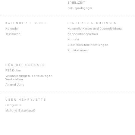
SPIEL:ZEIT
Zirkuspädagogik
KALENDER + SUCHE
HINTER DEN KULISSEN
Kalender
Kulturelle Kinder-und Jugendbildung
Textsuche
Kooperationspartner
Kontakt
Stadtteilkultureinrichtungen
Publikationen
FÜR DIE GROSSEN
FSJ Kultur
Veranstaltungen, Fortbildungen,
Werkstätten
Alt und Jung
ÜBER HENRYJETTE
HenryJette
Mal-und Bastelspaß