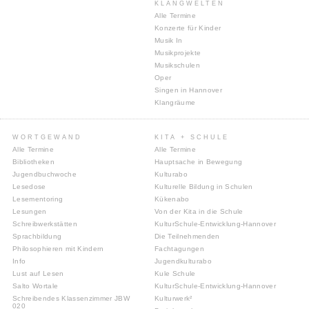
KLANGWELTEN
Alle Termine
Konzerte für Kinder
Musik In
Musikprojekte
Musikschulen
Oper
Singen in Hannover
Klangräume
WORTGEWAND
KITA + SCHULE
Alle Termine
Alle Termine
Bibliotheken
Hauptsache in Bewegung
Jugendbuchwoche
Kulturabo
Lesedose
Kulturelle Bildung in Schulen
Lesementoring
Kükenabo
Lesungen
Von der Kita in die Schule
Schreibwerkstätten
KulturSchule-Entwicklung-Hannover
Sprachbildung
Die Teilnehmenden
Philosophieren mit Kindern
Fachtagungen
Info
Jugendkulturabo
Lust auf Lesen
Kule Schule
Salto Wortale
KulturSchule-Entwicklung-Hannover
Schreibendes Klassenzimmer JBW
Kulturwerk²
020