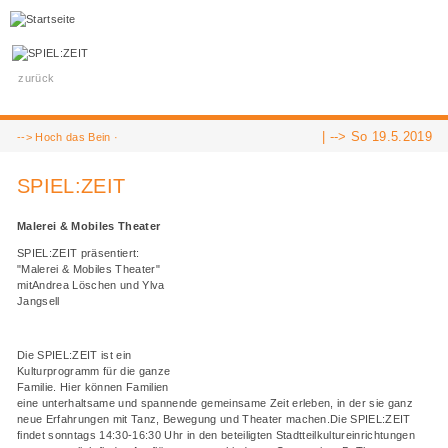
zurück
| -->
So 19.5.2019
-->
Hoch das Bein
·
SPIEL:ZEIT
Malerei & Mobiles Theater
SPIEL:ZEIT präsentiert:
"Malerei & Mobiles Theater"
mitAndrea Löschen und Ylva
Jangsell
Die SPIEL:ZEIT ist ein
Kulturprogramm für die ganze
Familie. Hier können Familien
eine unterhaltsame und spannende gemeinsame Zeit erleben, in der sie ganz
neue Erfahrungen mit Tanz, Bewegung und Theater machen.Die SPIEL:ZEIT
findet sonntags 14:30-16:30 Uhr in den beteiligten Stadtteilkultureinrichtungen