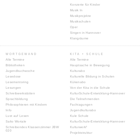
Konzerte für Kinder
Musik In
Musikprojekte
Musikschulen
Oper
Singen in Hannover
Klangräume
WORTGEWAND
KITA + SCHULE
Alle Termine
Alle Termine
Bibliotheken
Hauptsache in Bewegung
Jugendbuchwoche
Kulturabo
Lesedose
Kulturelle Bildung in Schulen
Lesementoring
Kükenabo
Lesungen
Von der Kita in die Schule
Schreibwerkstätten
KulturSchule-Entwicklung-Hannover
Sprachbildung
Die Teilnehmenden
Philosophieren mit Kindern
Fachtagungen
Info
Jugendkulturabo
Lust auf Lesen
Kule Schule
Salto Wortale
KulturSchule-Entwicklung-Hannover
Schreibendes Klassenzimmer JBW
Kulturwerk²
020
Projektstruktur