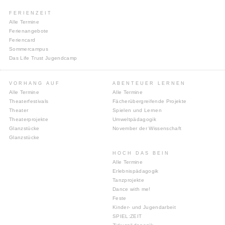
FERIENZEIT
Alle Termine
Ferienangebote
Feriencard
Sommercampus
Das Life Trust Jugendcamp
VORHANG AUF
ABENTEUER LERNEN
Alle Termine
Alle Termine
Theaterfestivals
Fächerübergreifende Projekte
Theater
Spielen und Lernen
Theaterprojekte
Umweltpädagogik
Glanzstücke
November der Wissenschaft
Glanzstücke
HOCH DAS BEIN
Alle Termine
Erlebnispädagogik
Tanzprojekte
Dance with me!
Feste
Kinder- und Jugendarbeit
SPIEL:ZEIT