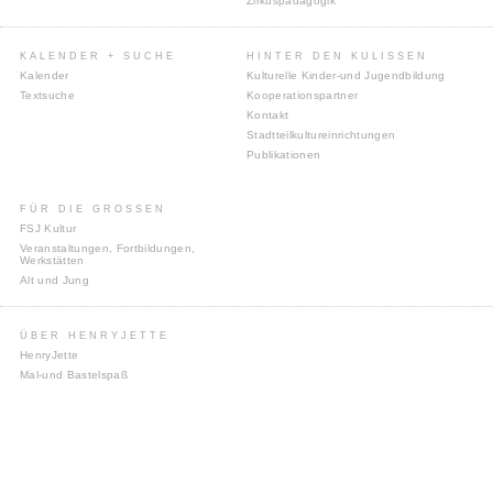
Zirkuspädagogik
KALENDER + SUCHE
HINTER DEN KULISSEN
Kalender
Kulturelle Kinder-und Jugendbildung
Textsuche
Kooperationspartner
Kontakt
Stadtteilkultureinrichtungen
Publikationen
FÜR DIE GROSSEN
FSJ Kultur
Veranstaltungen, Fortbildungen,
Werkstätten
Alt und Jung
ÜBER HENRYJETTE
HenryJette
Mal-und Bastelspaß