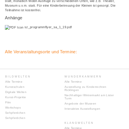
statt, monatlich finden Ausflüge zu verschiedenen Orten, wie z.B. Theater,
Museum u.v.m. statt. Für eine Kinderbetreuung der Kleinen ist gesorgt. Die
Teilnahme ist kostenfrei.
Anhänge
sz_programmflyer_sa_1_19.pdf
Alle Veranstaltungsorte und Termine:
BILDWELTEN
WUNDERKAMMERN
Alle Termine
Alle Termine
Kunstschulen
Ausstellung zu Kinderrechten
Ricklingen
Digitale Welten
Nachhaltiger Wintermarkt am Lister
Kunst-Projekte
Turm
Film
Angebote der Museen
Workshops
Interaktive Ausstellungen
Sehpferdchen
Sehpferdchen
KLANGWELTEN
Alle Termine