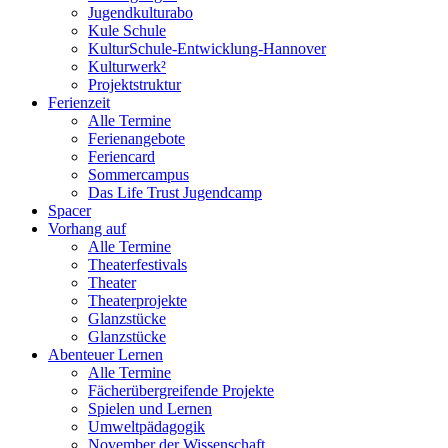
Jugendkulturabo
Kule Schule
KulturSchule-Entwicklung-Hannover
Kulturwerk²
Projektstruktur
Ferienzeit
Alle Termine
Ferienangebote
Feriencard
Sommercampus
Das Life Trust Jugendcamp
Spacer
Vorhang auf
Alle Termine
Theaterfestivals
Theater
Theaterprojekte
Glanzstücke
Glanzstücke
Abenteuer Lernen
Alle Termine
Fächerübergreifende Projekte
Spielen und Lernen
Umweltpädagogik
November der Wissenschaft