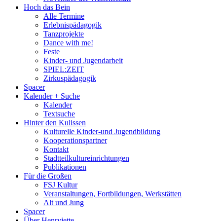
Hoch das Bein
Alle Termine
Erlebnispädagogik
Tanzprojekte
Dance with me!
Feste
Kinder- und Jugendarbeit
SPIEL:ZEIT
Zirkuspädagogik
Spacer
Kalender + Suche
Kalender
Textsuche
Hinter den Kulissen
Kulturelle Kinder-und Jugendbildung
Kooperationspartner
Kontakt
Stadtteilkultureinrichtungen
Publikationen
Für die Großen
FSJ Kultur
Veranstaltungen, Fortbildungen, Werkstätten
Alt und Jung
Spacer
Über Henryjette