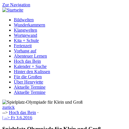
Zur Navigation
Bildwelten
Wunderkammern
Klangwelten
Wortgewand
Kita + Schule
Ferienzeit
Vorhang auf
Abenteuer Lernen
Hoch das Bein
Kalender + Suche
Hinter den Kulissen
Für die Großen
Über Henryjette
Aktuelle Termine
Aktuelle Termine
zurück
-->
Hoch das Bein
·
| -->
Fr 3.6.2016
Spielplatz-Olympiade für Klein und Groß