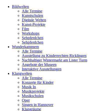
Bildwelten
Alle Termine
Kunstschulen
Digitale Welten
Kunst-Projekte
Film
Workshops
Sehpferdchen
Sehpferdchen
Wunderkammern
Alle Termine
Ausstellung zu Kinderrechten Ricklingen
Nachhaltiger Wintermarkt am Lister Turm
Angebote der Museen
Interaktive Ausstellungen
Klangwelten
Alle Termine
Konzerte für Kinder
Musik In
Musikprojekte
Musikschulen
Oper
Singen in Hannover
Klangräume