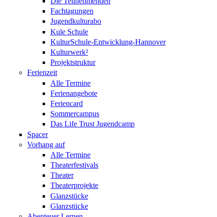
Die Teilnehmenden
Fachtagungen
Jugendkulturabo
Kule Schule
KulturSchule-Entwicklung-Hannover
Kulturwerk²
Projektstruktur
Ferienzeit
Alle Termine
Ferienangebote
Feriencard
Sommercampus
Das Life Trust Jugendcamp
Spacer
Vorhang auf
Alle Termine
Theaterfestivals
Theater
Theaterprojekte
Glanzstücke
Glanzstücke
Abenteuer Lernen