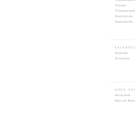
Theater
Theaterproje
Glanzstücke
Glanzstücke
KALENDE
Kalender
Textsuche
ÜBER HE
HenryJette
Mal-und Bast