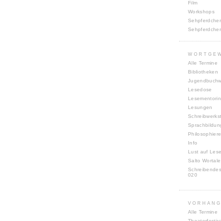
Film
Workshops
Sehpferdche
Sehpferdche
WORTGE
Alle Termine
Bibliotheken
Jugendbuch
Lesedose
Lesementori
Lesungen
Schreibwerks
Sprachbildun
Philosophiere
Info
Lust auf Les
Salto Wortale
Schreibende
020
VORHANG
Alle Termine
Theaterfestiv