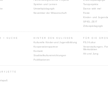
Spielen und Lernen
Tanzprojekte
kte
Umweltpädagogik
Dance with me!
November der Wissenschaft
Feste
Kinder- und Jugenda
SPIEL:ZEIT
Zirkuspädagogik
R + SUCHE
HINTER DEN KULISSEN
FÜR DIE GROS
Kulturelle Kinder-und Jugendbildung
FSJ Kultur
Kooperationspartner
Veranstaltungen, For
Werkstätten
Kontakt
Alt und Jung
Stadtteilkultureinrichtungen
Publikationen
NRYJETTE
elspaß