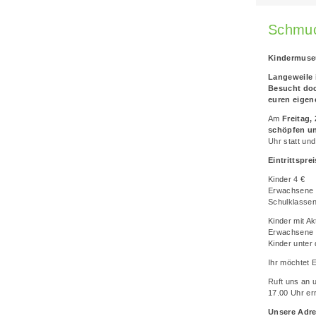
Schmuc
Kindermuse
Langeweile 
Besucht doc
euren eigen
Am
Freitag, 
schöpfen un
Uhr statt und
Eintrittspre
Kinder 4 €
Erwachsene 
Schulklassen
Kinder mit Ak
Erwachsene m
Kinder unter 
Ihr möchtet 
Ruft uns an 
17.00 Uhr er
Unsere Adr