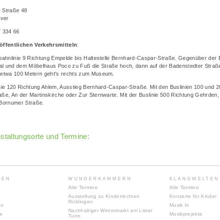
 Straße 48
ver
7 334 66
öffentlichen Verkehrsmitteln
:
tbahnlinie 9 Richtung Empelde bis Haltestelle Bernhard-Caspar-Straße. Gegenüber der 
l und dem Möbelhaus Poco zu Fuß die Straße hoch, dann auf der Badenstedter Straß
 etwa 100 Metern geht's rechts zum Museum.
inie 120 Richtung Ahlem, Ausstieg Bernhard-Caspar-Straße. Mit den Buslinien 100 und 2
aße, An der Martinskirche oder Zur Sternwarte. Mit der Buslinie 500 Richtung Gehrden,
/Bornumer Straße.
nstaltungsorte und Termine:
TEN
WUNDERKAMMERN
KLANGWELTEN
Alle Termine
Alle Termine
Ausstellung zu Kinderrechten
Konzerte für Kinder
Ricklingen
en
Musik In
Nachhaltiger Wintermarkt am Lister
te
Musikprojekte
Turm