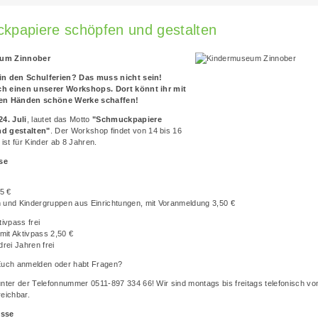
kpapiere schöpfen und gestalten
um Zinnober
in den Schulferien? Das muss nicht sein!
h einen unserer Workshops. Dort könnt ihr mit
en Händen schöne Werke schaffen!
24. Juli
, lautet das Motto
"Schmuckpapiere
d gestalten"
. Der Workshop findet von 14 bis 16
 ist für Kinder ab 8 Jahren.
ise
5 €
 und Kindergruppen aus Einrichtungen, mit Voranmeldung 3,50 €
tivpass frei
it Aktivpass 2,50 €
drei Jahren frei
Euch anmelden oder habt Fragen?
unter der Telefonnummer 0511-897 334 66! Wir sind montags bis freitags telefonisch von
reichbar.
esse