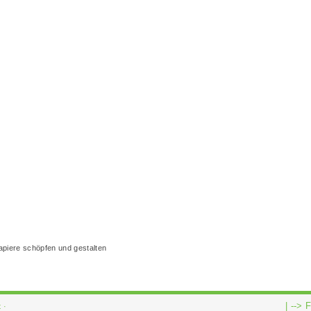
| -->
F
t
·