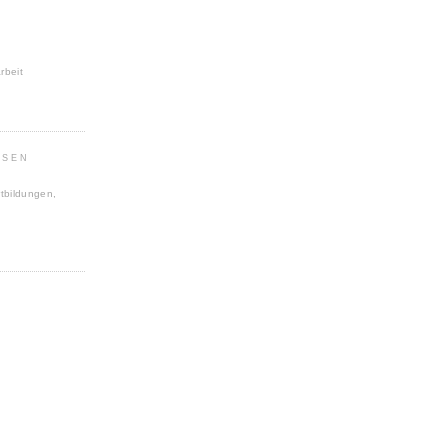
rbeit
SEN
tbildungen,