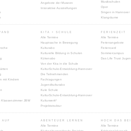
Musikschulen
Angebote der Museen
Oper
Interaktive Ausstellungen
n
Singen in Hannover
n
Klangräume
WAND
KITA + SCHULE
FERIENZEIT
Alle Termine
Alle Termine
Hauptsache in Bewegung
Ferienangebote
woche
Kulturabo
Feriencard
Kulturelle Bildung in Schulen
Sommercampus
ng
Kükenabo
Das Life Trust Juge
Von der Kita in die Schule
tätten
KulturSchule-Entwicklung-Hannover
g
Die Teilnehmenden
n mit Kindern
Fachtagungen
Jugendkulturabo
en
Kule Schule
KulturSchule-Entwicklung-Hannover
s Klassenzimmer JBW
Kulturwerk²
Projektstruktur
 AUF
ABENTEUER LERNEN
HOCH DAS BE
Alle Termine
Alle Termine
als
Fächerübergreifende Projekte
Erlebnispädagogik