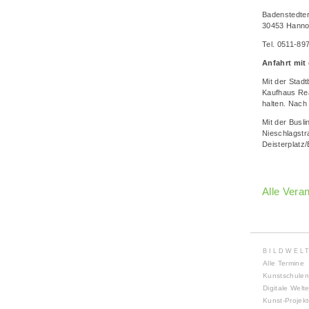
Badenstedter
30453 Hanno
Tel. 0511-89
Anfahrt mit 
Mit der Stad
Kaufhaus Rea
halten. Nach
Mit der Busl
Nieschlagstr
Deisterplatz
Alle Vera
BILDWEL
Alle Termine
Kunstschulen
Digitale Welt
Kunst-Projek