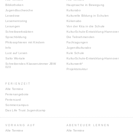
Bibliotheken
Hauptsache in Bewegung
Jugendbuchwoche
Kulturabo
Lesedose
Kulturelle Bildung in Schulen
Lesementoring
Kükenabo
Lesungen
Von der Kita in die Schule
Schreibwerkstätten
KulturSchule-Entwicklung-Hannover
Sprachbildung
Die Teilnehmenden
Philosophieren mit Kindern
Fachtagungen
Info
Jugendkulturabo
Lust auf Lesen
Kule Schule
Salto Wortale
KulturSchule-Entwicklung-Hannover
Schreibendes Klassenzimmer JBW
Kulturwerk²
020
Projektstruktur
FERIENZEIT
Alle Termine
Ferienangebote
Feriencard
Sommercampus
Das Life Trust Jugendcamp
VORHANG AUF
ABENTEUER LERNEN
Alle Termine
Alle Termine