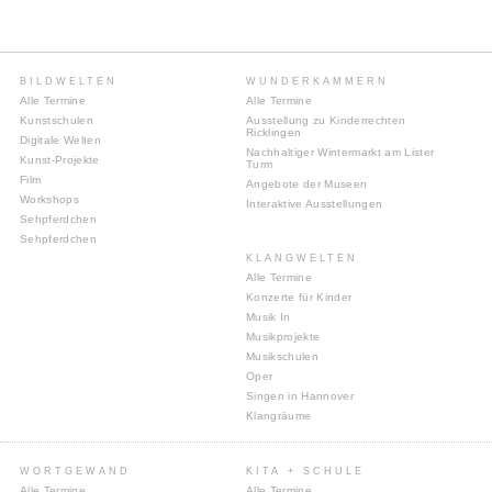
BILDWELTEN
WUNDERKAMMERN
Alle Termine
Alle Termine
Kunstschulen
Ausstellung zu Kinderrechten
Ricklingen
Digitale Welten
Nachhaltiger Wintermarkt am Lister
Kunst-Projekte
Turm
Film
Angebote der Museen
Workshops
Interaktive Ausstellungen
Sehpferdchen
Sehpferdchen
KLANGWELTEN
Alle Termine
Konzerte für Kinder
Musik In
Musikprojekte
Musikschulen
Oper
Singen in Hannover
Klangräume
WORTGEWAND
KITA + SCHULE
Alle Termine
Alle Termine