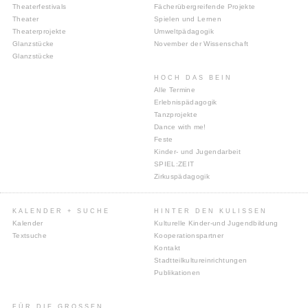
Theaterfestivals
Fächerübergreifende Projekte
Theater
Spielen und Lernen
Theaterprojekte
Umweltpädagogik
Glanzstücke
November der Wissenschaft
Glanzstücke
HOCH DAS BEIN
Alle Termine
Erlebnispädagogik
Tanzprojekte
Dance with me!
Feste
Kinder- und Jugendarbeit
SPIEL:ZEIT
Zirkuspädagogik
KALENDER + SUCHE
HINTER DEN KULISSEN
Kalender
Kulturelle Kinder-und Jugendbildung
Textsuche
Kooperationspartner
Kontakt
Stadtteilkultureinrichtungen
Publikationen
FÜR DIE GROSSEN