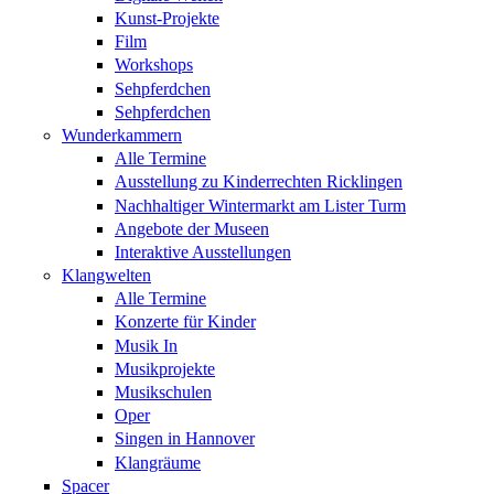
Kunst-Projekte
Film
Workshops
Sehpferdchen
Sehpferdchen
Wunderkammern
Alle Termine
Ausstellung zu Kinderrechten Ricklingen
Nachhaltiger Wintermarkt am Lister Turm
Angebote der Museen
Interaktive Ausstellungen
Klangwelten
Alle Termine
Konzerte für Kinder
Musik In
Musikprojekte
Musikschulen
Oper
Singen in Hannover
Klangräume
Spacer