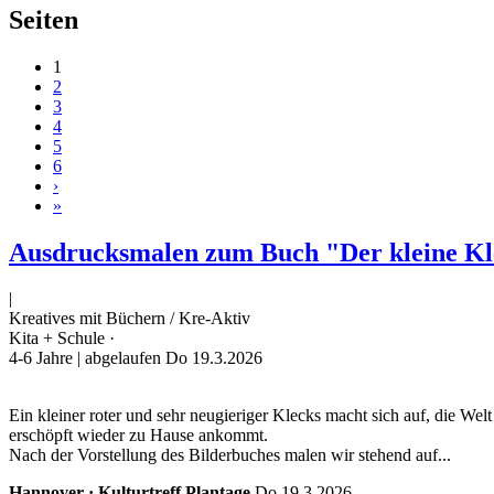
Seiten
1
2
3
4
5
6
›
»
Ausdrucksmalen zum Buch "Der kleine Kl
|
Kreatives mit Büchern / Kre-Aktiv
Kita + Schule ·
4-6 Jahre
| abgelaufen Do 19.3.2026
Ein kleiner roter und sehr neugieriger Klecks macht sich auf, die We
erschöpft wieder zu Hause ankommt.
Nach der Vorstellung des Bilderbuches malen wir stehend auf...
Hannover · Kulturtreff Plantage
Do 19.3.2026