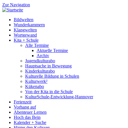
Zur Navigation
Bildwelten
Wunderkammern
Klangwelten
Wortgewand
Kita + Schule
Alle Termine
Aktuelle Termine
Archiv
Jugendkulturabo
Hauptsache in Bewegung
Kinderkulturabo
Kulturelle Bildung in Schulen
Kulturwerk²
Kükenabo
Von der Kita in die Schule
KulturSchule-Entwicklung-Hannover
Ferienzeit
Vorhang auf
Abenteuer Lernen
Hoch das Bein
Kalender + Suche
Hinter den Kulissen