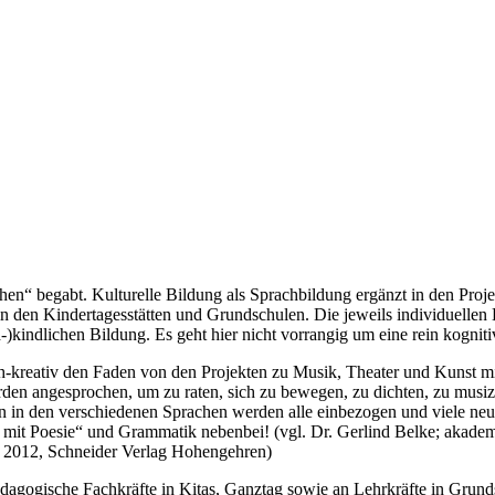
chen“ begabt. Kulturelle Bildung als Sprachbildung ergänzt in den Pr
r in den Kindertagesstätten und Grundschulen. Die jeweils individuelle
)kindlichen Bildung. Es geht hier nicht vorrangig um eine rein kognit
ch-kreativ den Faden von den Projekten zu Musik, Theater und Kunst mi
erden angesprochen, um zu raten, sich zu bewegen, zu dichten, zu musi
n in den verschiedenen Sprachen werden alle einbezogen und viele neue
 mit Poesie“ und Grammatik nebenbei! (vgl. Dr. Gerlind Belke; akademi
ke; 2012, Schneider Verlag Hohengehren)
dagogische Fachkräfte in Kitas, Ganztag sowie an Lehrkräfte in Grundsc