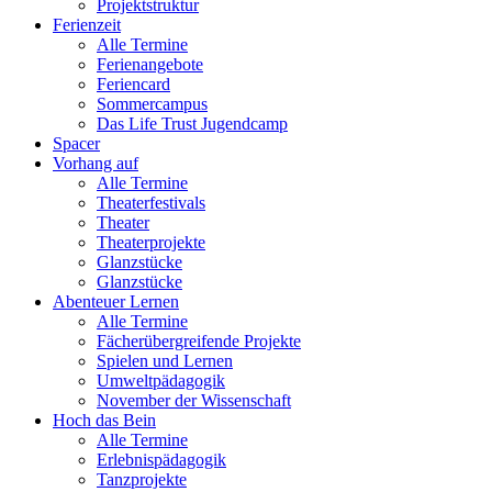
Projektstruktur
Ferienzeit
Alle Termine
Ferienangebote
Feriencard
Sommercampus
Das Life Trust Jugendcamp
Spacer
Vorhang auf
Alle Termine
Theaterfestivals
Theater
Theaterprojekte
Glanzstücke
Glanzstücke
Abenteuer Lernen
Alle Termine
Fächerübergreifende Projekte
Spielen und Lernen
Umweltpädagogik
November der Wissenschaft
Hoch das Bein
Alle Termine
Erlebnispädagogik
Tanzprojekte