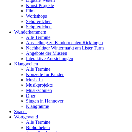
Digitale Welten
Kunst-Projekte
Film
Workshops
Sehpferdchen
Sehpferdchen
Wunderkammern
Alle Termine
Ausstellung zu Kinderrechten Ricklingen
Nachhaltiger Wintermarkt am Lister Turm
Angebote der Museen
Interaktive Ausstellungen
Klangwelten
Alle Termine
Konzerte für Kinder
Musik In
Musikprojekte
Musikschulen
Oper
Singen in Hannover
Klangräume
Spacer
Wortgewand
Alle Termine
Bibliotheken