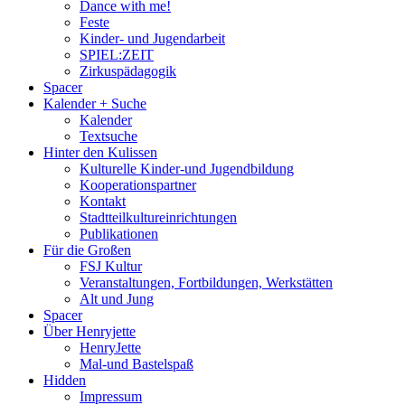
Dance with me!
Feste
Kinder- und Jugendarbeit
SPIEL:ZEIT
Zirkuspädagogik
Spacer
Kalender + Suche
Kalender
Textsuche
Hinter den Kulissen
Kulturelle Kinder-und Jugendbildung
Kooperationspartner
Kontakt
Stadtteilkultureinrichtungen
Publikationen
Für die Großen
FSJ Kultur
Veranstaltungen, Fortbildungen, Werkstätten
Alt und Jung
Spacer
Über Henryjette
HenryJette
Mal-und Bastelspaß
Hidden
Impressum