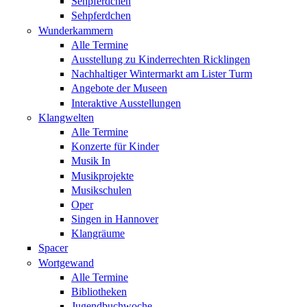
Sehpferdchen
Sehpferdchen
Wunderkammern
Alle Termine
Ausstellung zu Kinderrechten Ricklingen
Nachhaltiger Wintermarkt am Lister Turm
Angebote der Museen
Interaktive Ausstellungen
Klangwelten
Alle Termine
Konzerte für Kinder
Musik In
Musikprojekte
Musikschulen
Oper
Singen in Hannover
Klangräume
Spacer
Wortgewand
Alle Termine
Bibliotheken
Jugendbuchwoche