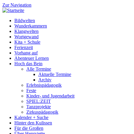
Zur Navigation
Bildwelten
Wunderkammern
Klangwelten
Wortgewand
Kita + Schule
Ferienzeit
Vorhang auf
Abenteuer Lernen
Hoch das Bein
Alle Termine
Aktuelle Termine
Archiv
Erlebnispädagogik
Feste
Kinder- und Jugendarbeit
SPIEL:ZEIT
Tanzprojekte
Zirkuspädagogik
Kalender + Suche
Hinter den Kulissen
Für die Großen
Über Henryjette