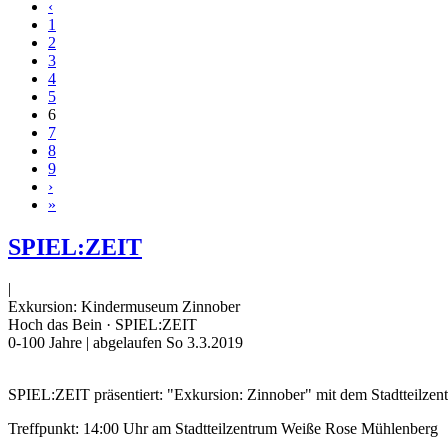
‹
1
2
3
4
5
6
7
8
9
›
»
SPIEL:ZEIT
|
Exkursion: Kindermuseum Zinnober
Hoch das Bein · SPIEL:ZEIT
0-100 Jahre
| abgelaufen So 3.3.2019
SPIEL:ZEIT präsentiert: "Exkursion: Zinnober" mit dem Stadtteilze
Treffpunkt: 14:00 Uhr am Stadtteilzentrum Weiße Rose Mühlenberg