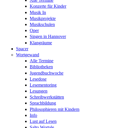
Alle Termine
Konzerte für Kinder
Musik In
Musikprojekte
Musikschulen
Oper
Singen in Hannover
Klangräume
Spacer
Wortgewand
Alle Termine
Bibliotheken
Jugendbuchwoche
Lesedose
Lesementoring
Lesungen
Schreibwerkstätten
Sprachbildung
Philosophieren mit Kindern
Info
Lust auf Lesen
Salto Wortale