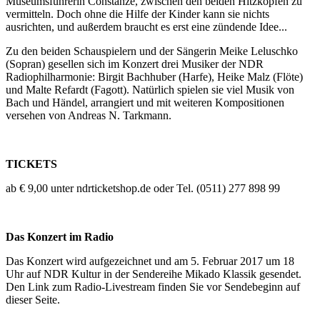
Museumsführerin Constanze, zwischen den beiden Hitzköpfen zu
vermitteln. Doch ohne die Hilfe der Kinder kann sie nichts
ausrichten, und außerdem braucht es erst eine zündende Idee...
Zu den beiden Schauspielern und der Sängerin Meike Leluschko
(Sopran) gesellen sich im Konzert drei Musiker der NDR
Radiophilharmonie: Birgit Bachhuber (Harfe), Heike Malz (Flöte)
und Malte Refardt (Fagott). Natürlich spielen sie viel Musik von
Bach und Händel, arrangiert und mit weiteren Kompositionen
versehen von Andreas N. Tarkmann.
TICKETS
ab € 9,00 unter ndrticketshop.de oder Tel. (0511) 277 898 99
Das Konzert im Radio
Das Konzert wird aufgezeichnet und am 5. Februar 2017 um 18
Uhr auf NDR Kultur in der Sendereihe Mikado Klassik gesendet.
Den Link zum Radio-Livestream finden Sie vor Sendebeginn auf
dieser Seite.