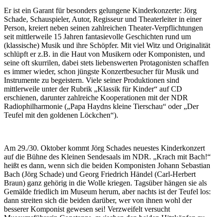
Er ist ein Garant für besonders gelungene Kinderkonzerte: Jörg
Schade, Schauspieler, Autor, Regisseur und Theaterleiter in einer
Person, kreiert neben seinen zahlreichen Theater-Verpflichtungen
seit mittlerweile 15 Jahren fantasievolle Geschichten rund um
(klassische) Musik und ihre Schöpfer. Mit viel Witz und Originalität
schlüpft er z.B. in die Haut von Musikern oder Komponisten, und
seine oft skurrilen, dabei stets liebenswerten Protagonisten schaffen
es immer wieder, schon jüngste Konzertbesucher für Musik und
Instrumente zu begeistern. Viele seiner Produktionen sind
mittlerweile unter der Rubrik „Klassik für Kinder“ auf CD
erschienen, darunter zahlreiche Kooperationen mit der NDR
Radiophilharmonie („Papa Haydns kleine Tierschau“ oder „Der
Teufel mit den goldenen Löckchen“).
Am 29./30. Oktober kommt Jörg Schades neuestes Kinderkonzert
auf die Bühne des Kleinen Sendesaals im NDR. „Krach mit Bach!“
heißt es dann, wenn sich die beiden Komponisten Johann Sebastian
Bach (Jörg Schade) und Georg Friedrich Händel (Carl-Herbert
Braun) ganz gehörig in die Wolle kriegen. Tagsüber hängen sie als
Gemälde friedlich im Museum herum, aber nachts ist der Teufel los:
dann streiten sich die beiden darüber, wer von ihnen wohl der
besserer Komponist gewesen sei! Verzweifelt versucht