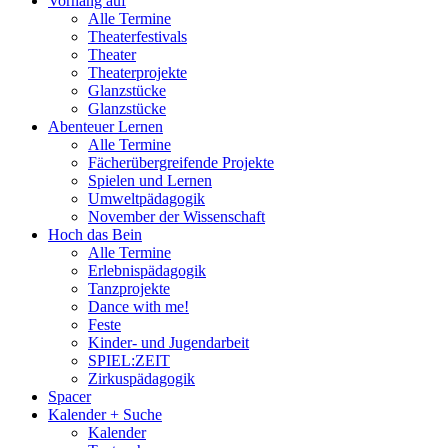
Vorhang auf
Alle Termine
Theaterfestivals
Theater
Theaterprojekte
Glanzstücke
Glanzstücke
Abenteuer Lernen
Alle Termine
Fächerübergreifende Projekte
Spielen und Lernen
Umweltpädagogik
November der Wissenschaft
Hoch das Bein
Alle Termine
Erlebnispädagogik
Tanzprojekte
Dance with me!
Feste
Kinder- und Jugendarbeit
SPIEL:ZEIT
Zirkuspädagogik
Spacer
Kalender + Suche
Kalender