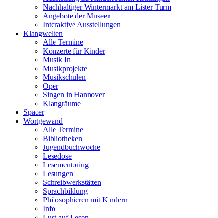
Nachhaltiger Wintermarkt am Lister Turm
Angebote der Museen
Interaktive Ausstellungen
Klangwelten
Alle Termine
Konzerte für Kinder
Musik In
Musikprojekte
Musikschulen
Oper
Singen in Hannover
Klangräume
Spacer
Wortgewand
Alle Termine
Bibliotheken
Jugendbuchwoche
Lesedose
Lesementoring
Lesungen
Schreibwerkstätten
Sprachbildung
Philosophieren mit Kindern
Info
Lust auf Lesen