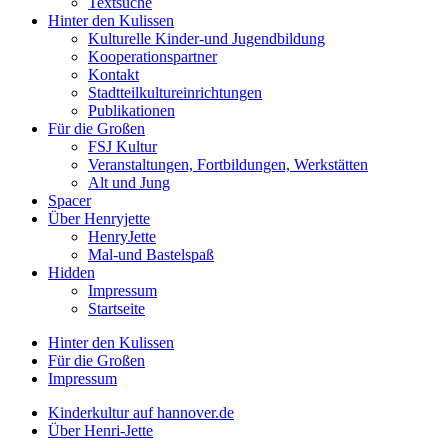
Textsuche
Hinter den Kulissen
Kulturelle Kinder-und Jugendbildung
Kooperationspartner
Kontakt
Stadtteilkultureinrichtungen
Publikationen
Für die Großen
FSJ Kultur
Veranstaltungen, Fortbildungen, Werkstätten
Alt und Jung
Spacer
Über Henryjette
HenryJette
Mal-und Bastelspaß
Hidden
Impressum
Startseite
Hinter den Kulissen
Für die Großen
Impressum
Kinderkultur auf hannover.de
Über Henri-Jette