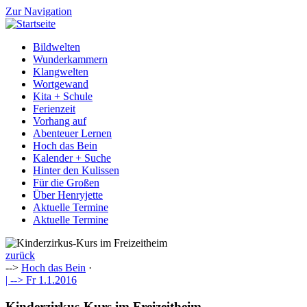
Zur Navigation
Bildwelten
Wunderkammern
Klangwelten
Wortgewand
Kita + Schule
Ferienzeit
Vorhang auf
Abenteuer Lernen
Hoch das Bein
Kalender + Suche
Hinter den Kulissen
Für die Großen
Über Henryjette
Aktuelle Termine
Aktuelle Termine
zurück
-->
Hoch das Bein
·
| -->
Fr 1.1.2016
Kinderzirkus-Kurs im Freizeitheim