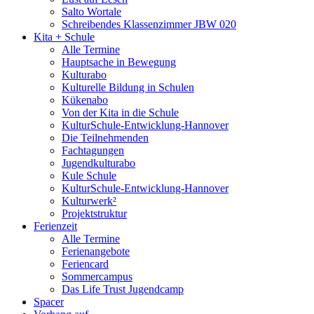
Salto Wortale
Schreibendes Klassenzimmer JBW 020
Kita + Schule
Alle Termine
Hauptsache in Bewegung
Kulturabo
Kulturelle Bildung in Schulen
Kükenabo
Von der Kita in die Schule
KulturSchule-Entwicklung-Hannover
Die Teilnehmenden
Fachtagungen
Jugendkulturabo
Kule Schule
KulturSchule-Entwicklung-Hannover
Kulturwerk²
Projektstruktur
Ferienzeit
Alle Termine
Ferienangebote
Feriencard
Sommercampus
Das Life Trust Jugendcamp
Spacer