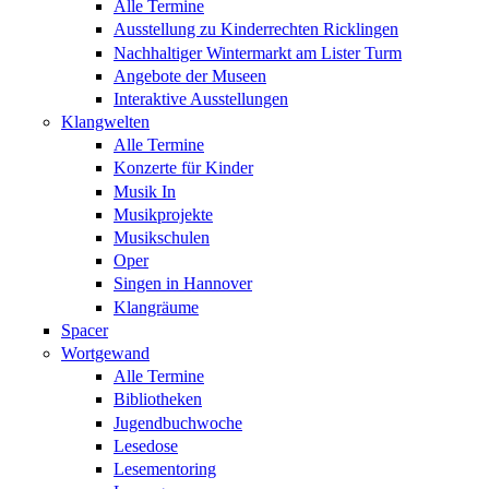
Alle Termine
Ausstellung zu Kinderrechten Ricklingen
Nachhaltiger Wintermarkt am Lister Turm
Angebote der Museen
Interaktive Ausstellungen
Klangwelten
Alle Termine
Konzerte für Kinder
Musik In
Musikprojekte
Musikschulen
Oper
Singen in Hannover
Klangräume
Spacer
Wortgewand
Alle Termine
Bibliotheken
Jugendbuchwoche
Lesedose
Lesementoring