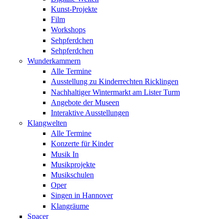
Kunst-Projekte
Film
Workshops
Sehpferdchen
Sehpferdchen
Wunderkammern
Alle Termine
Ausstellung zu Kinderrechten Ricklingen
Nachhaltiger Wintermarkt am Lister Turm
Angebote der Museen
Interaktive Ausstellungen
Klangwelten
Alle Termine
Konzerte für Kinder
Musik In
Musikprojekte
Musikschulen
Oper
Singen in Hannover
Klangräume
Spacer